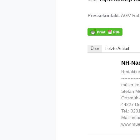
Pressekontakt
: AGV Ruhr
Über
Letzte Artikel
NH-Nac
Redaktio
-----------
müller:k
Stefan Mü
Ortsmühl
44227 D
Tel.: 02
Mail: in
www.muel