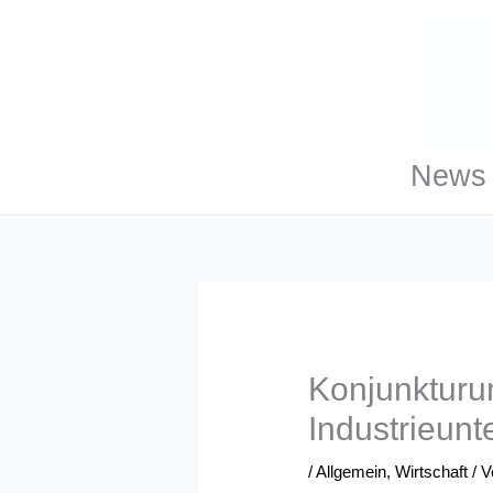
Zum
Inhalt
springen
News 
Konjunkturu
Industrieun
/
Allgemein
,
Wirtschaft
/ 