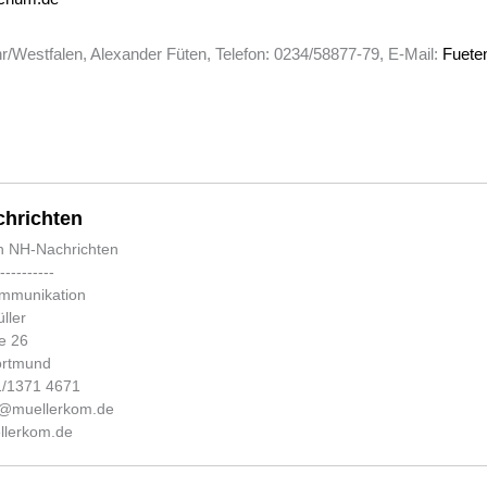
/Westfalen, Alexander Füten, Telefon: 0234/58877-79, E-Mail:
Fuet
hrichten
n NH-Nachrichten
-----------
ommunikation
ller
e 26
ortmund
31/1371 4671
fo@muellerkom.de
lerkom.de