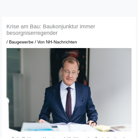
Zum
Inhalt
springen
Krise am Bau: Baukonjunktur immer
besorgniserregender
/
Baugewerbe
/ Von
NH-Nachrichten