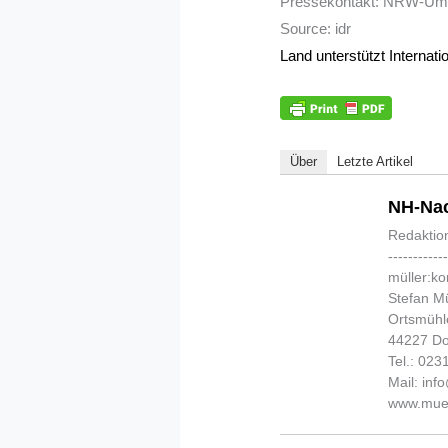
Pressekontakt: NRW-Umwel
Source: idr
Land unterstützt Internat
Über
Letzte Artikel
NH-Nac
Redaktio
-----------
müller:k
Stefan Mü
Ortsmühl
44227 D
Tel.: 02
Mail: in
www.muel