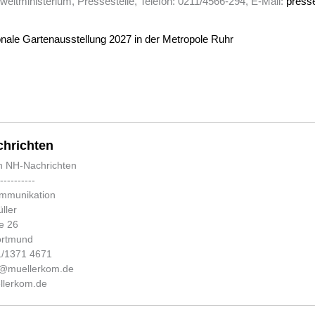
tministerium, Pressestelle, Telefon: 0211/4566-294, E-Mail:
press
ionale Gartenausstellung 2027 in der Metropole Ruhr
hrichten
n NH-Nachrichten
-----------
ommunikation
ller
e 26
ortmund
31/1371 4671
fo@muellerkom.de
lerkom.de