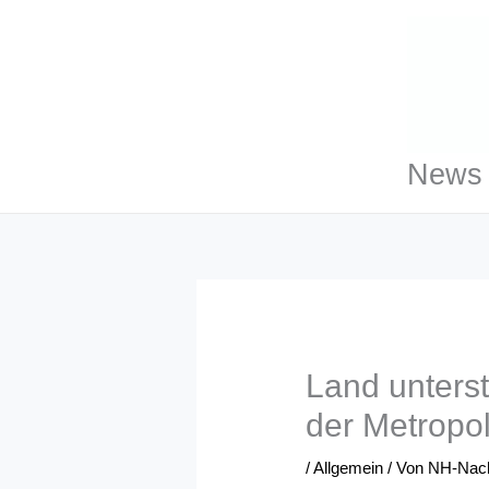
Zum
Inhalt
springen
News 
Land unterst
der Metropo
/
Allgemein
/ Von
NH-Nach