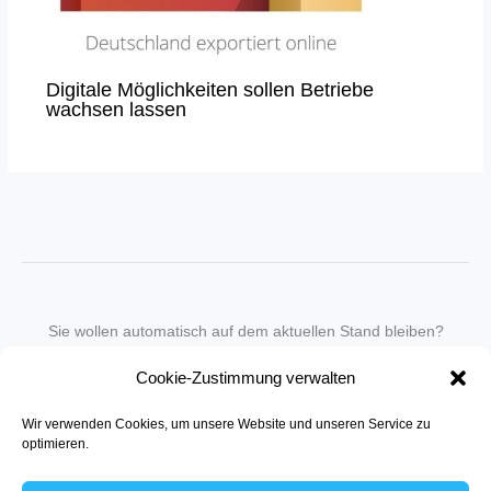
Digitale Möglichkeiten sollen Betriebe
wachsen lassen
Sie wollen automatisch auf dem aktuellen Stand bleiben?
Wir nehmen Sie gegen eine geringe monatliche Gebühr
Cookie-Zustimmung verwalten
in unseren Newsletter-Service auf.
Wir verwenden Cookies, um unsere Website und unseren Service zu
Senden Sie für ein Angebot einfach eine
Mail an die Redaktion
.
optimieren.