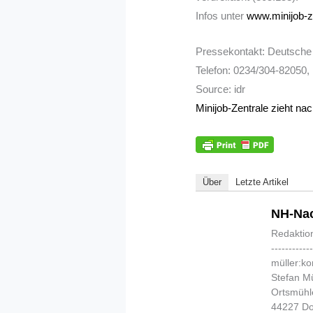
Infos unter
www.minijob-z
Pressekontakt: Deutsche
Telefon: 0234/304-82050,
Source: idr
Minijob-Zentrale zieht nac
Über
Letzte Artikel
NH-Nac
Redaktio
-----------
müller:k
Stefan Mü
Ortsmühl
44227 D