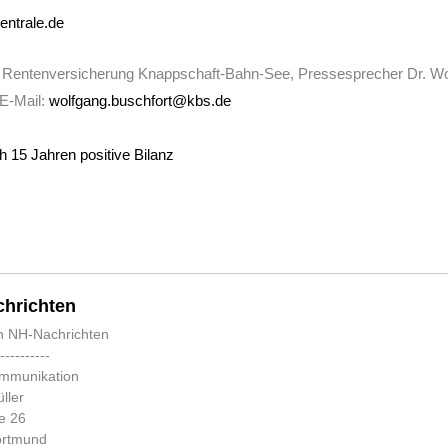
entrale.de
 Rentenversicherung Knappschaft-Bahn-See, Pressesprecher Dr. Wo
 E-Mail:
wolfgang.buschfort@kbs.de
h 15 Jahren positive Bilanz
hrichten
n NH-Nachrichten
-----------
ommunikation
ller
e 26
ortmund