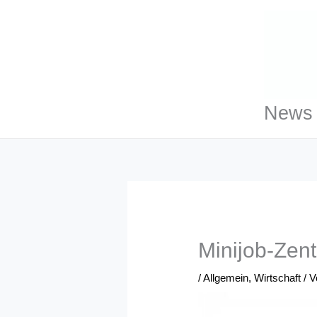
Zum
Inhalt
springen
News 
Minijob-Zent
/
Allgemein
,
Wirtschaft
/ 