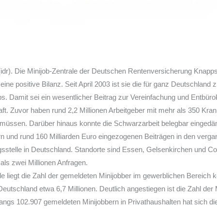
idr). Die Minijob-Zentrale der Deutschen Rentenversicherung Knap
ine positive Bilanz. Seit April 2003 ist sie die für ganz Deutschland
obs. Damit sei ein wesentlicher Beitrag zur Vereinfachung und Entbürok
ft. Zuvor haben rund 2,2 Millionen Arbeitgeber mit mehr als 350 Kr
müssen. Darüber hinaus konnte die Schwarzarbeit belegbar einged
ern und rund 160 Milliarden Euro eingezogenen Beiträgen in den verga
gsstelle in Deutschland. Standorte sind Essen, Gelsenkirchen und Co
ls zwei Millionen Anfragen.
le liegt die Zahl der gemeldeten Minijobber im gewerblichen Bereich k
 Deutschland etwa 6,7 Millionen. Deutlich angestiegen ist die Zahl der 
angs 102.907 gemeldeten Minijobbern in Privathaushalten hat sich die