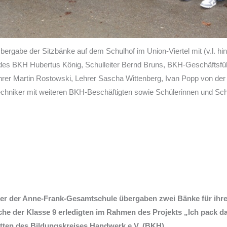
Übergabe der Sitzbänke auf dem Schulhof im Union-Viertel mit (v.l. hin
des BKH Hubertus König, Schulleiter Bernd Bruns, BKH-Geschäftsführ
er Martin Rostowski, Lehrer Sascha Wittenberg, Ivan Popp von der
chniker mit weiteren BKH-Beschäftigten sowie Schülerinnen und Sch
er der Anne-Frank-Gesamtschule übergaben zwei Bänke für ihr
iche der Klasse 9 erledigten im Rahmen des Projekts „Ich pack 
ätten des Bildungskreises Handwerk e.V. (BKH)