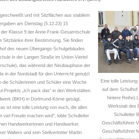
 geschweißt und mit Sitzflächen aus stabilem
bergaben am Dienstag (5.12.23) 15
r der Klasse 9 der Anne-Frank-Gesamtschule
e Sitzbänke ihrer Bestimmung. Sie finden
ulhof des neuen Übergangs-Schulgebäudes
ule in der Langen Straße im Union-Viertel
rschule), das während der Neubauphase der
 in der Nordstadt für den Unterricht genutzt
Eine tolle Leistun
n die Schülerinnen und Schüler eine Woche
auf dem Schulhof i
-Projekts „Ich pack das“ in den Werkstätten
hintere Reihe) L
dwerk (BKH) in Dortmund-Körne gesägt,
Werkstatt des
as ist eine tolle Leistung von euch, die allen
Schulleiter
 viel Freude machen wird“, lobte Schulleiter
Geschäftsführer V
ichen Handwerkerinnen und Handwerker.
Geschäftsführer M
r Walters und sein Stellvertreter Martin