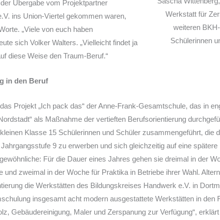
Sascha Wittenberg
h der Übergabe vom Projektpartner
Werkstatt für Ze
.V. ins Union-Viertel gekommen waren,
weiteren BKH-
 Worte. „Viele von euch haben
Schülerinnen u
ute sich Volker Walters. „Vielleicht findet ja
auf diese Weise den Traum-Beruf.“
g in den Beruf
st das Projekt „Ich pack das“ der Anne-Frank-Gesamtschule, das in e
ordstadt“ als Maßnahme der vertieften Berufsorientierung durchgefüh
n kleinen Klasse 15 Schülerinnen und Schüler zusammengeführt, die d
Jahrgangsstufe 9 zu erwerben und sich gleichzeitig auf eine spätere
gewöhnliche: Für die Dauer eines Jahres gehen sie dreimal in der W
 und zweimal in der Woche für Praktika in Betriebe ihrer Wahl. Alter
entierung die Werkstätten des Bildungskreises Handwerk e.V. in Dort
mschulung insgesamt acht modern ausgestattete Werkstätten in den 
 Holz, Gebäudereinigung, Maler und Zerspanung zur Verfügung“, erklär