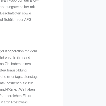
, Ivan Popp von der BKH-
rspanungstechniker mit
Beschäftigten sowie
nd Schülern der AFG.
nger Kooperation mit dem
rt wird. In ihm sind
as Ziel haben, einen
 Berufsausbildung
oche (montags, dienstags
nativ besuchen sie zur
mund-Körne. „Wir haben
Fachbereichen Elektro,
t Martin Rostowski,