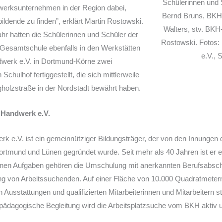
Schülerinnen und Sc
werksunternehmen in der Region dabei,
Bernd Bruns, BKH
ildende zu finden”, erklärt Martin Rostowski.
Walters, stv. BKH
r hatten die Schülerinnen und Schüler der
Rostowski. Fotos:
Gesamtschule ebenfalls in den Werkstätten
e.V., 
dwerk e.V. in Dortmund-Körne zwei
Schulhof fertiggestellt, die sich mittlerweile
gholzstraße in der Nordstadt bewährt haben.
 Handwerk e.V.
k e.V. ist ein gemeinnütziger Bildungsträger, der von den Innungen 
tmund und Lünen gegründet wurde. Seit mehr als 40 Jahren ist er er
seinen Aufgaben gehören die Umschulung mit anerkannten Berufsabsc
rung von Arbeitssuchenden. Auf einer Fläche von 10.000 Quadratmetern
Ausstattungen und qualifizierten Mitarbeiterinnen und Mitarbeitern st
 pädagogische Begleitung wird die Arbeitsplatzsuche vom BKH aktiv u