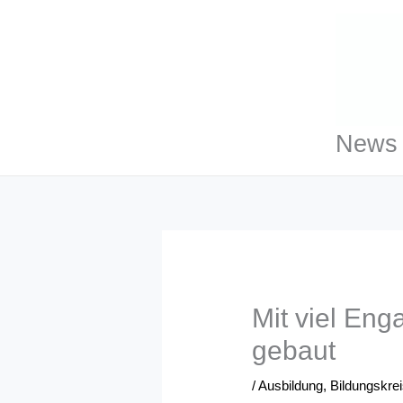
Zum
Inhalt
springen
News 
Mit viel En
gebaut
/
Ausbildung
,
Bildungskre