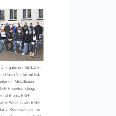
g: Übergabe der Sitzbänke
m Union-Viertel mit (v.l.
eiter der Metallbauer-
 BKH Hubertus König,
 Bernd Bruns, BKH-
olker Walters, stv. BKH-
artin Rostowski, Lehrer