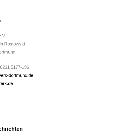
n
.V.
tin Rostowski
ortmund
: 0231 5177-196
erk-dortmund.de
erk.de
hrichten