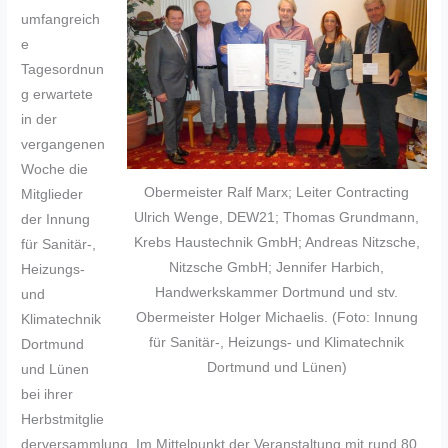
umfangreich
e
Tagesordnun
g erwartete
in der
vergangenen
Woche die
Obermeister Ralf Marx; Leiter Contracting
Mitglieder
Ulrich Wenge, DEW21; Thomas Grundmann,
der Innung
Krebs Haustechnik GmbH; Andreas Nitzsche,
für Sanitär-,
Nitzsche GmbH; Jennifer Harbich,
Heizungs-
Handwerkskammer Dortmund und stv.
und
Obermeister Holger Michaelis. (Foto: Innung
Klimatechnik
für Sanitär-, Heizungs- und Klimatechnik
Dortmund
Dortmund und Lünen)
und Lünen
bei ihrer
Herbstmitglie
derversammlung. Im Mittelpunkt der Veranstaltung mit rund 80