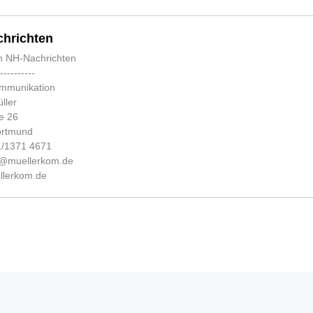
hrichten
n NH-Nachrichten
-----------
ommunikation
ller
e 26
ortmund
31/1371 4671
fo@muellerkom.de
lerkom.de