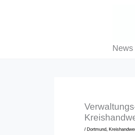
Zum
Inhalt
springen
News 
Verwaltungs
Kreishandwe
/
Dortmund
,
Kreishandwe