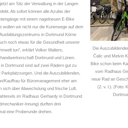
 jetzt am Sitz der Verwaltung in der Langen
ebt. Ab sofort können alle Azubis der
otengänge mit einem nagelneuen E-Bike
ive wollen wir nicht nur die Kurierwege auf dem
s Ausbildungszentrums in Dortmund Körne
uch noch etwas für die Gesundheit unserer
Die Auszubildenden
welt tun”, erklärt Volker Walters,
Čalic und Melvin Kil
ishandwerkerschaft Dortmund und Lünen.
Bike schon beim Ka
 in Dortmund
sind auf zwei Rädern gut zu
vom Radhaus Ger
d Parkplatzsorgen. Und die Auszubildenden,
neue Rad an Geschä
ann/Kauffrau für Büromanagement eher am
(2. v. l.). (Foto
en sich über Abwechslung und frische Luft.
Dortmun
rahtesels im Radhaus Gerhardy in Dortmund
dmechaniker-Innung) durften drei
mal eine Proberunde drehen.