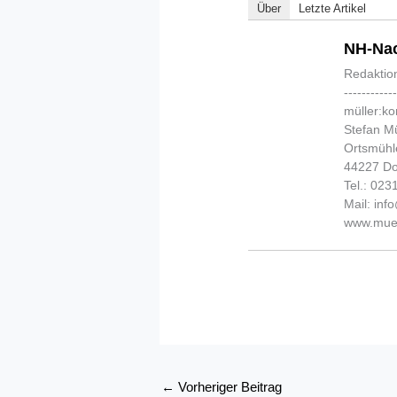
Über
Letzte Artikel
NH-Nac
Redaktio
-----------
müller:k
Stefan Mü
Ortsmühl
44227 D
Tel.: 02
Mail: in
www.muel
←
Vorheriger Beitrag