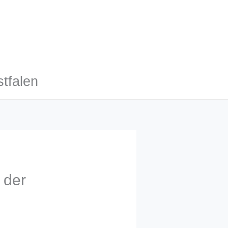
tfalen
 der