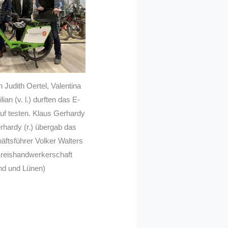
 Judith Oertel, Valentina
ian (v. l.) durften das E-
uf testen. Klaus Gerhardy
hardy (r.) übergab das
ftsführer Volker Walters
: Kreishandwerkerschaft
d und Lünen)