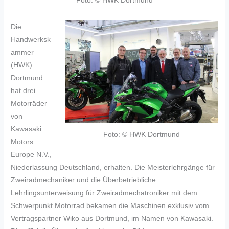
Foto: © HWK Dortmund
Die
Handwerksk
ammer
(HWK)
Dortmund
hat drei
Motorräder
von
Kawasaki
Foto: © HWK Dortmund
Motors
Europe N.V.,
Niederlassung Deutschland, erhalten. Die Meisterlehrgänge für
Zweiradmechaniker und die Überbetriebliche
Lehrlingsunterweisung für Zweiradmechatroniker mit dem
Schwerpunkt Motorrad bekamen die Maschinen exklusiv vom
Vertragspartner Wiko aus Dortmund, im Namen von Kawasaki.