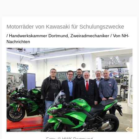
Zum
Inhalt
springen
Motorräder von Kawasaki für Schulungszwecke
/
Handwerkskammer Dortmund
,
Zweiradmechaniker
/ Von
NH-
Nachrichten