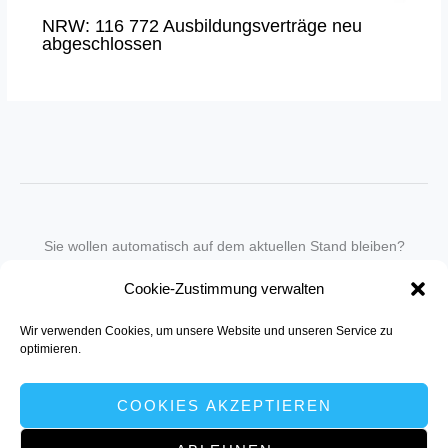
NRW: 116 772 Ausbildungsverträge neu
abgeschlossen
Sie wollen automatisch auf dem aktuellen Stand bleiben?
Wir nehmen Sie gegen eine geringe monatliche Gebühr
Cookie-Zustimmung verwalten
in unseren Newsletter-Service auf.
Wir verwenden Cookies, um unsere Website und unseren Service zu
Senden Sie für ein Angebot einfach eine
Mail an die Redaktion
.
optimieren.
COOKIES AKZEPTIEREN