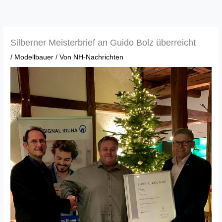
Zum
Inhalt
springen
Silberner Meisterbrief an Guido Bolz überreicht
/
Modellbauer
/ Von
NH-Nachrichten