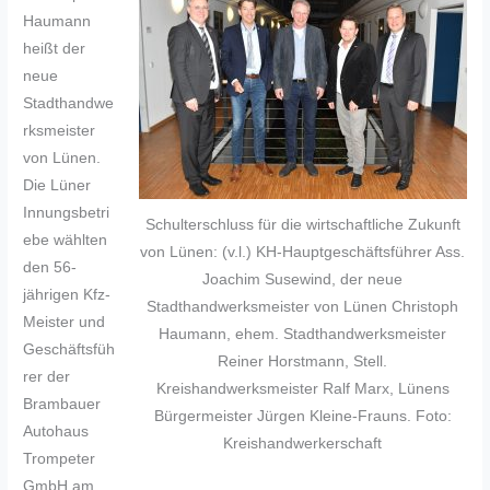
Haumann
heißt der
neue
Stadthandwe
rksmeister
von Lünen.
Die Lüner
Innungsbetri
Schulterschluss für die wirtschaftliche Zukunft
ebe wählten
von Lünen: (v.l.) KH-Hauptgeschäftsführer Ass.
den 56-
Joachim Susewind, der neue
jährigen Kfz-
Stadthandwerksmeister von Lünen Christoph
Meister und
Haumann, ehem. Stadthandwerksmeister
Geschäftsfüh
Reiner Horstmann, Stell.
rer der
Kreishandwerksmeister Ralf Marx, Lünens
Brambauer
Bürgermeister Jürgen Kleine-Frauns. Foto:
Autohaus
Kreishandwerkerschaft
Trompeter
GmbH am