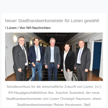
Zum
Inhalt
springen
Neuer Stadthandwerksmeister für Lünen gewählt
/
Lünen
/ Von
NH-Nachrichten
Schulterschluss für die wirtschaftliche Zukunft von Lünen: (v.l.)
KH-Hauptgeschäftsführer Ass. Joachim Susewind, der neue
Stadthandwerksmeister von Lünen Christoph Haumann, ehem.
Stadthandwerksmeister Reiner Horstmann, Stell.