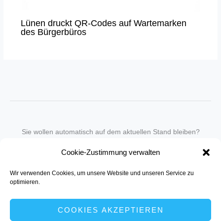
Lünen druckt QR-Codes auf Wartemarken
des Bürgerbüros
Sie wollen automatisch auf dem aktuellen Stand bleiben?
Wir nehmen Sie gegen eine geringe monatliche Gebühr
Cookie-Zustimmung verwalten
in unseren Newsletter-Service auf.
Wir verwenden Cookies, um unsere Website und unseren Service zu
Senden Sie für ein Angebot einfach eine
Mail an die Redaktion
.
optimieren.
COOKIES AKZEPTIEREN