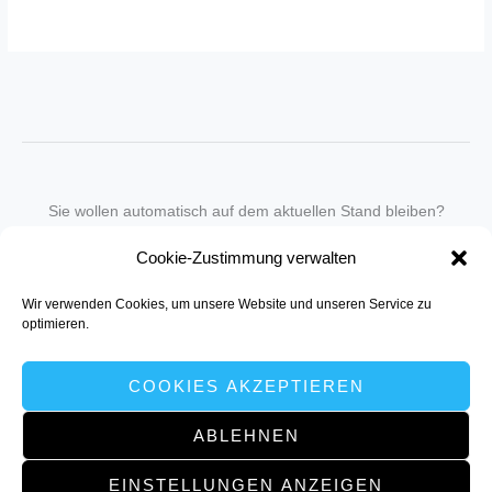
Sie wollen automatisch auf dem aktuellen Stand bleiben?
Wir nehmen Sie gegen eine geringe monatliche Gebühr
Cookie-Zustimmung verwalten
in unseren Newsletter-Service auf.
Wir verwenden Cookies, um unsere Website und unseren Service zu
Senden Sie für ein Angebot einfach eine
Mail an die Redaktion
.
optimieren.
COOKIES AKZEPTIEREN
ABLEHNEN
Copyright © 2026 NH | Powered by müller:kommunikation, Dortmund
EINSTELLUNGEN ANZEIGEN