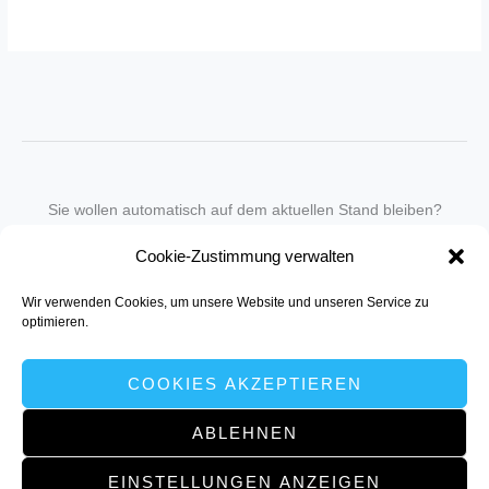
Sie wollen automatisch auf dem aktuellen Stand bleiben?
Wir nehmen Sie gegen eine geringe monatliche Gebühr
Cookie-Zustimmung verwalten
in unseren Newsletter-Service auf.
Wir verwenden Cookies, um unsere Website und unseren Service zu
Senden Sie für ein Angebot einfach eine
Mail an die Redaktion
.
optimieren.
COOKIES AKZEPTIEREN
ABLEHNEN
Copyright © 2026 NH | Powered by müller:kommunikation, Dortmund
EINSTELLUNGEN ANZEIGEN