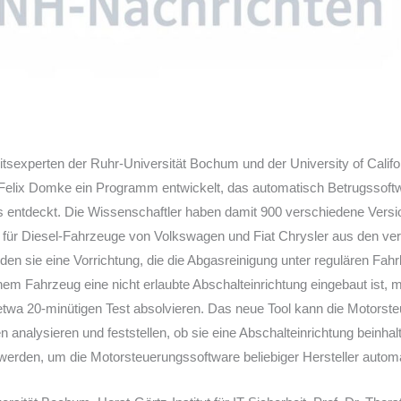
itsexperten der Ruhr-Universität Bochum und der University of Calif
 Felix Domke ein Programm entwickelt, das automatisch Betrugssoftw
 entdeckt. Die Wissenschaftler haben damit 900 verschiedene Versi
für Diesel-Fahrzeuge von Volkswagen und Fiat Chrysler aus den ve
nden sie eine Vorrichtung, die die Abgasreinigung unter regulären Fah
em Fahrzeug eine nicht erlaubte Abschalteinrichtung eingebaut ist, 
etwa 20-minütigen Test absolvieren. Das neue Tool kann die Motorst
n analysieren und feststellen, ob sie eine Abschalteinrichtung beinh
lt werden, um die Motorsteuerungssoftware beliebiger Hersteller autom