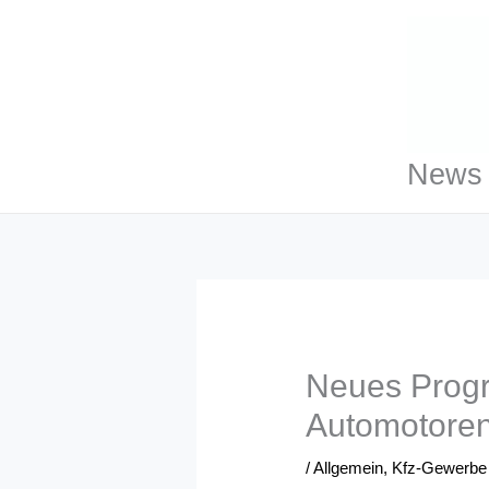
Zum
Inhalt
springen
News 
Neues Progr
Automotore
/
Allgemein
,
Kfz-Gewerbe