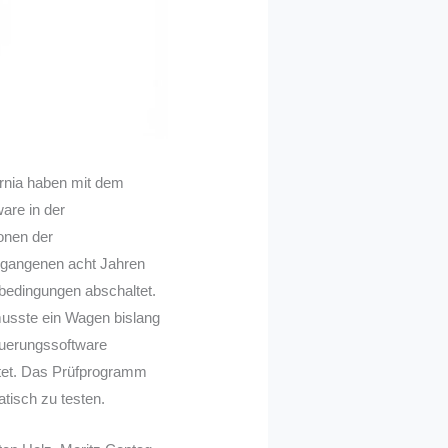
ornia haben mit dem
are in der
onen der
rgangenen acht Jahren
rbedingungen abschaltet.
musste ein Wagen bislang
euerungssoftware
altet. Das Prüfprogramm
atisch zu testen.