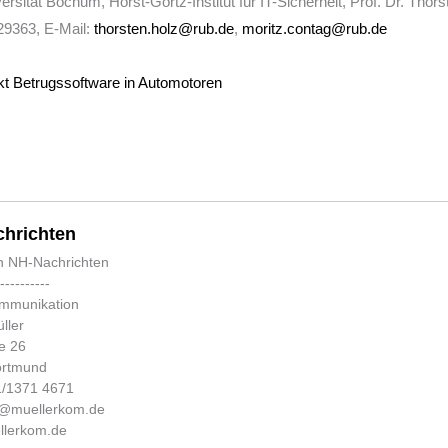
rsität Bochum, Horst-Görtz-Institut für IT-Sicherheit, Prof. Dr. Thor
29363, E-Mail:
thorsten.holz@rub.de
,
moritz.contag@rub.de
 Betrugssoftware in Automotoren
hrichten
n NH-Nachrichten
-----------
ommunikation
ller
e 26
ortmund
31/1371 4671
fo@muellerkom.de
lerkom.de