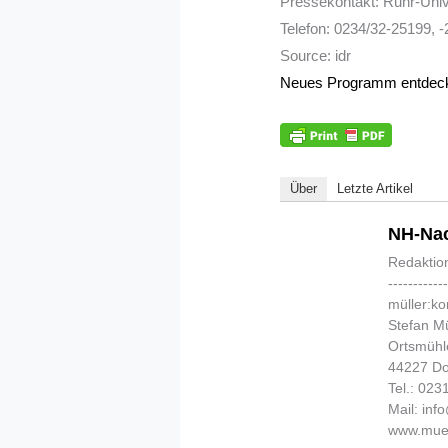
Pressekontakt: Ruhr-Unive
Telefon: 0234/32-25199, -
Source: idr
Neues Programm entdeckt
Über
Letzte Artikel
NH-Nac
Redaktio
-----------
müller:k
Stefan Mü
Ortsmühl
44227 D
Tel.: 02
Mail: in
www.muel