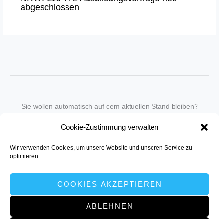
abgeschlossen
Sie wollen automatisch auf dem aktuellen Stand bleiben?
Wir nehmen Sie gegen eine geringe monatliche Gebühr
Cookie-Zustimmung verwalten
in unseren Newsletter-Service auf.
Wir verwenden Cookies, um unsere Website und unseren Service zu
Senden Sie für ein Angebot einfach eine
Mail an die Redaktion
.
optimieren.
COOKIES AKZEPTIEREN
ABLEHNEN