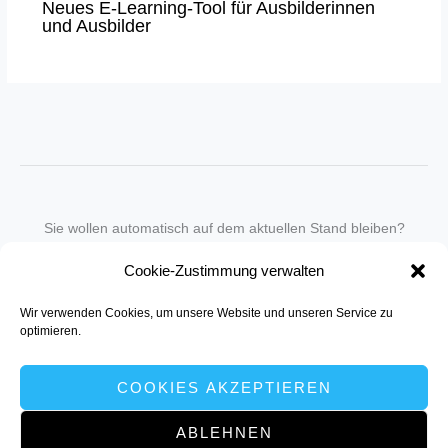
Neues E-Learning-Tool für Ausbilderinnen
und Ausbilder
Sie wollen automatisch auf dem aktuellen Stand bleiben?
Wir nehmen Sie gegen eine geringe monatliche Gebühr
Cookie-Zustimmung verwalten
in unseren Newsletter-Service auf.
Wir verwenden Cookies, um unsere Website und unseren Service zu
Senden Sie für ein Angebot einfach eine
Mail an die Redaktion
.
optimieren.
COOKIES AKZEPTIEREN
ABLEHNEN