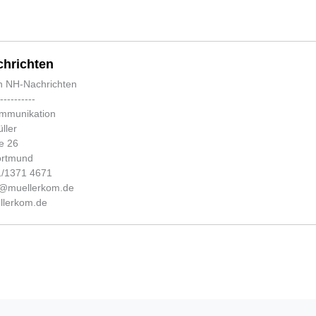
hrichten
n NH-Nachrichten
-----------
ommunikation
ller
e 26
ortmund
31/1371 4671
fo@muellerkom.de
lerkom.de