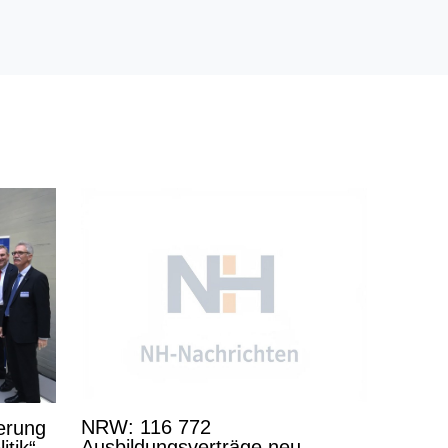
NRW: 116 772
derung
Ausbildungsverträge neu
itik“