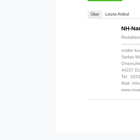
Über
Letzte Artikel
NH-Nac
Redaktio
-----------
müller:k
Stefan Mü
Ortsmühl
44227 D
Tel.: 02
Mail: in
www.muel