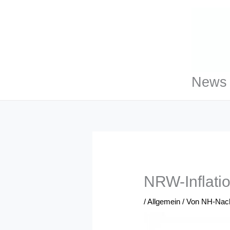
Zum
Inhalt
springen
News 
NRW-Inflatio
/
Allgemein
/ Von
NH-Nach