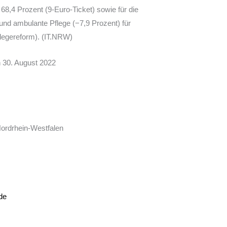
8,4 Prozent (9-Euro-Ticket) sowie für die
 und ambulante Pflege (−7,9 Prozent) für
flegereform). (IT.NRW)
n 30. August 2022
Nordrhein-Westfalen
de