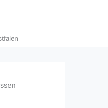
tfalen
Essen