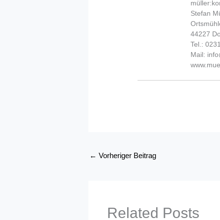
müller:k
Stefan Mü
Ortsmühl
44227 D
Tel.: 02
Mail: in
www.muel
←
Vorheriger Beitrag
Related Posts