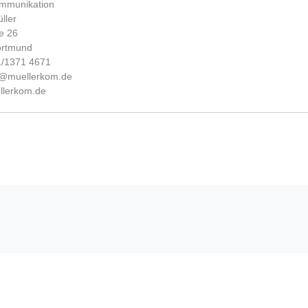
ommunikation
ller
e 26
ortmund
31/1371 4671
fo@muellerkom.de
lerkom.de