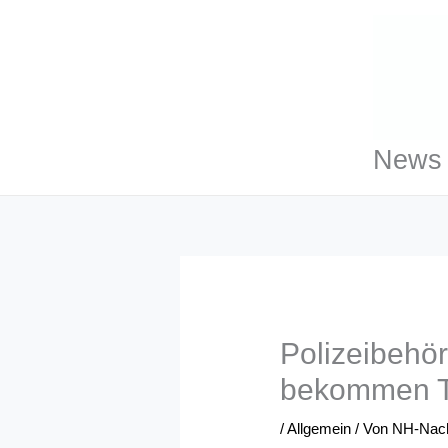
Zum
Inhalt
springen
News 
Polizeibehö
bekommen T
/
Allgemein
/ Von
NH-Nach