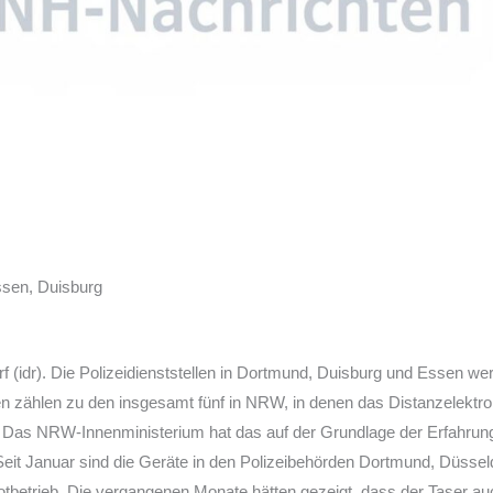
ssen, Duisburg
 (idr). Die Polizeidienststellen in Dortmund, Duisburg und Essen we
n zählen zu den insgesamt fünf in NRW, in denen das Distanzelektroi
 Das NRW-Innenministerium hat das auf der Grundlage der Erfahrun
Seit Januar sind die Geräte in den Polizeibehörden Dortmund, Düssel
lotbetrieb. Die vergangenen Monate hätten gezeigt, dass der Taser au