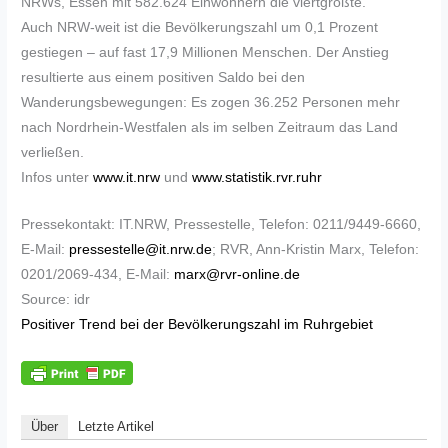
NRWs, Essen mit 582.624 Einwohnern die viertgrößte.
Auch NRW-weit ist die Bevölkerungszahl um 0,1 Prozent
gestiegen – auf fast 17,9 Millionen Menschen. Der Anstieg
resultierte aus einem positiven Saldo bei den
Wanderungsbewegungen: Es zogen 36.252 Personen mehr
nach Nordrhein-Westfalen als im selben Zeitraum das Land
verließen.
Infos unter
www.it.nrw
und
www.statistik.rvr.ruhr
Pressekontakt: IT.NRW, Pressestelle, Telefon: 0211/9449-6660,
E-Mail:
pressestelle@it.nrw.de
; RVR, Ann-Kristin Marx, Telefon:
0201/2069-434, E-Mail:
marx@rvr-online.de
Source: idr
Positiver Trend bei der Bevölkerungszahl im Ruhrgebiet
Über
Letzte Artikel