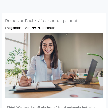
Zum
Inhalt
springen
Reihe zur Fachkräftesicherung startet
/
Allgemein
/ Von
NH-Nachrichten
„Third Wednesday Workshops“ für Handwerksbetriebe