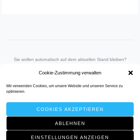
Sie wollen automatisch auf dem aktuellen Stand bleiben?
Wir nehmen Sie gegen eine geringe monatliche Gebühr
Cookie-Zustimmung verwalten
in unseren Newsletter-Service auf.
Wir verwenden Cookies, um unsere Website und unseren Service zu
Senden Sie für ein Angebot einfach eine
Mail an die Redaktion
.
optimieren.
COOKIES AKZEPTIEREN
ABLEHNEN
Copyright © 2026 NH | Powered by müller:kommunikation, Dortmund
EINSTELLUNGEN ANZEIGEN
www.muellerkom.de