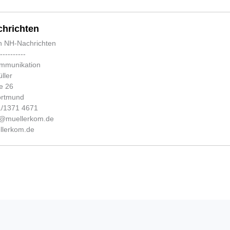
hrichten
n NH-Nachrichten
-----------
ommunikation
ller
e 26
ortmund
31/1371 4671
fo@muellerkom.de
lerkom.de