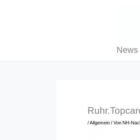
Zum
Inhalt
springen
News 
Ruhr.Topcar
/
Allgemein
/ Von
NH-Nach