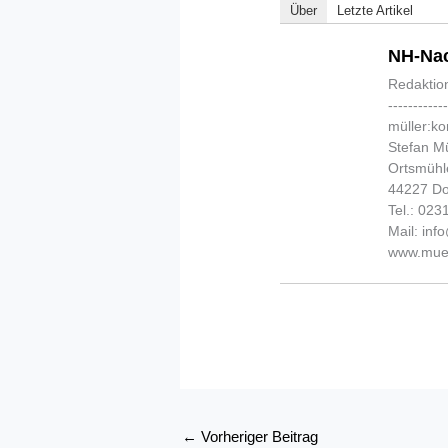
Über
Letzte Artikel
NH-Nac
Redaktio
-----------
müller:k
Stefan Mü
Ortsmühl
44227 D
Tel.: 02
Mail: in
www.muel
←
Vorheriger Beitrag