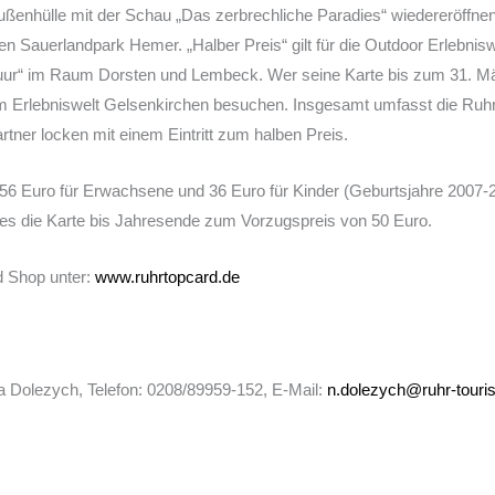
ßenhülle mit der Schau „Das zerbrechliche Paradies“ wiedereröffnen. 
 den Sauerlandpark Hemer. „Halber Preis“ gilt für die Outdoor Erlebnis
uur“ im Raum Dorsten und Lembeck. Wer seine Karte bis zum 31. Mä
 Erlebniswelt Gelsenkirchen besuchen. Insgesamt umfasst die Ruhr.T
rtner locken mit einem Eintritt zum halben Preis.
r 56 Euro für Erwachsene und 36 Euro für Kinder (Geburtsjahre 2007-
t es die Karte bis Jahresende zum Vorzugspreis von 50 Euro.
d Shop unter:
www.ruhrtopcard.de
 Dolezych, Telefon: 0208/89959-152, E-Mail:
n.dolezych@ruhr-touri