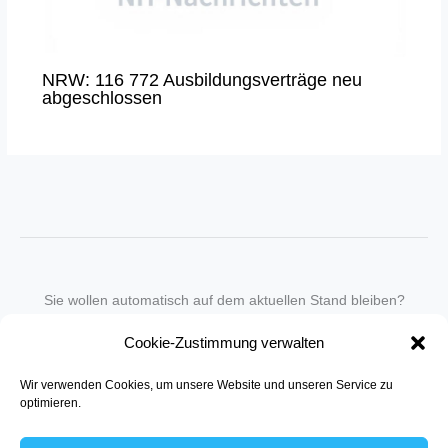
NRW: 116 772 Ausbildungsverträge neu
abgeschlossen
Sie wollen automatisch auf dem aktuellen Stand bleiben?
Wir nehmen Sie gegen eine geringe monatliche Gebühr
Cookie-Zustimmung verwalten
in unseren Newsletter-Service auf.
Wir verwenden Cookies, um unsere Website und unseren Service zu
Senden Sie für ein Angebot einfach eine
Mail an die Redaktion
.
optimieren.