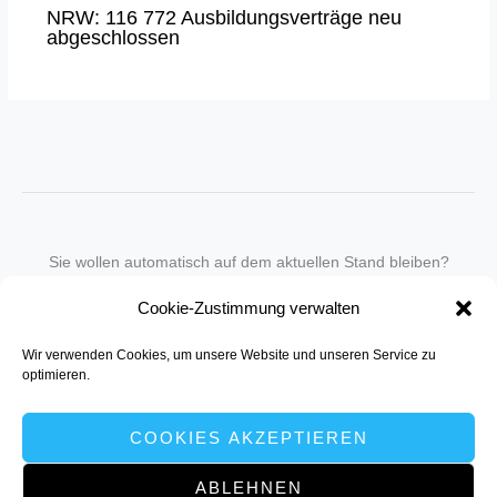
NRW: 116 772 Ausbildungsverträge neu
abgeschlossen
Sie wollen automatisch auf dem aktuellen Stand bleiben?
Wir nehmen Sie gegen eine geringe monatliche Gebühr
Cookie-Zustimmung verwalten
in unseren Newsletter-Service auf.
Wir verwenden Cookies, um unsere Website und unseren Service zu
Senden Sie für ein Angebot einfach eine
Mail an die Redaktion
.
optimieren.
COOKIES AKZEPTIEREN
ABLEHNEN