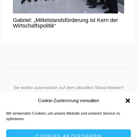
Gabriel: „Mittelstandsförderung ist Kern der
Wirtschaftspolitik“
Sie wollen automatisch auf dem aktuellen Stand bleiben?
Wir nehmen Sie gegen eine geringe monatliche Gebühr
Cookie-Zustimmung verwalten
in unseren Newsletter-Service auf.
Wir verwenden Cookies, um unsere Website und unseren Service zu
Senden Sie für ein Angebot einfach eine
Mail an die Redaktion
.
optimieren.
COOKIES AKZEPTIEREN