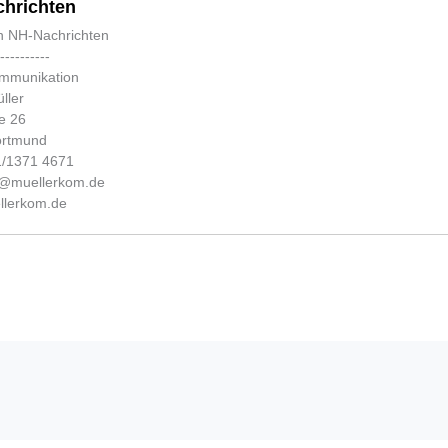
hrichten
n NH-Nachrichten
-----------
ommunikation
ller
e 26
ortmund
31/1371 4671
fo@muellerkom.de
lerkom.de