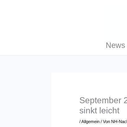
Zum
Inhalt
springen
News 
September 20
sinkt leicht
/
Allgemein
/ Von
NH-Nach