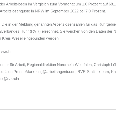
 der Arbeitslosen im Vergleich zum Vormonat um 1,8 Prozent auf 681
e Arbeitslosenquote in NRW im September 2022 bei 7,0 Prozent.
n: Die in der Meldung genannten Arbeitslosenzahlen für das Ruhrgeb
alverbandes Ruhr (RVR) errechnet. Sie weichen von den Daten der 
en Kreis Wesel eingebunden werden.
rvr.ruhr
tur für Arbeit, Regionaldirektion Nordrhein-Westfalen, Christoph Löh
estfalen.PresseMarketing@arbeitsagentur.de; RVR-Statistikteam, Kari
ibi@rvr.ruhr