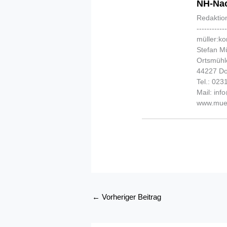
NH-Nac
Redaktio
-----------
müller:k
Stefan Mü
Ortsmühl
44227 D
Tel.: 02
Mail: in
www.muel
←
Vorheriger Beitrag