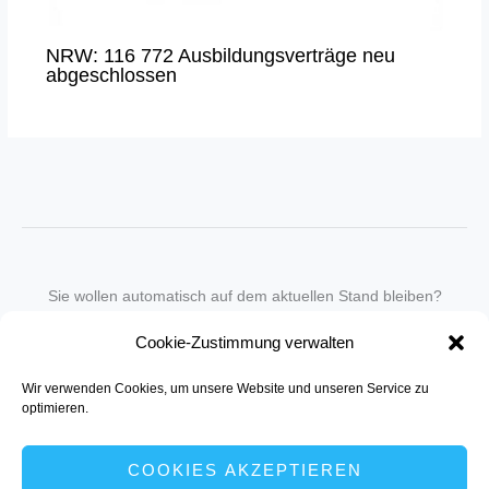
NRW: 116 772 Ausbildungsverträge neu
abgeschlossen
Sie wollen automatisch auf dem aktuellen Stand bleiben?
Wir nehmen Sie gegen eine geringe monatliche Gebühr
Cookie-Zustimmung verwalten
in unseren Newsletter-Service auf.
Wir verwenden Cookies, um unsere Website und unseren Service zu
Senden Sie für ein Angebot einfach eine
Mail an die Redaktion
.
optimieren.
COOKIES AKZEPTIEREN