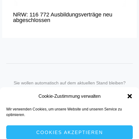
NRW: 116 772 Ausbildungsverträge neu
abgeschlossen
Sie wollen automatisch auf dem aktuellen Stand bleiben?
Wir nehmen Sie gegen eine geringe monatliche Gebühr
Cookie-Zustimmung verwalten
in unseren Newsletter-Service auf.
Wir verwenden Cookies, um unsere Website und unseren Service zu
Senden Sie für ein Angebot einfach eine
Mail an die Redaktion
.
optimieren.
COOKIES AKZEPTIEREN