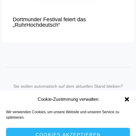
Dortmunder Festival feiert das
„RuhrHochdeutsch“
Sie wollen automatisch auf dem aktuellen Stand bleiben?
Wir nehmen Sie gegen eine geringe monatliche Gebühr
Cookie-Zustimmung verwalten
in unseren Newsletter-Service auf.
Wir verwenden Cookies, um unsere Website und unseren Service zu
Senden Sie für ein Angebot einfach eine
Mail an die Redaktion
.
optimieren.
COOKIES AKZEPTIEREN