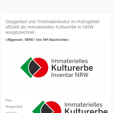
Zum
Inhalt
springen
Steigerlied und Trinkhallenkultur im Ruhrgebiet
offiziell als Immaterielles Kulturerbe in NRW
ausgezeichnet
/
Allgemein
,
NRW
/ Von
NH-Nachrichten
Das
Steigerlied
und die