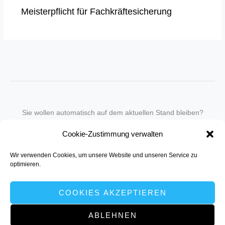
Meisterpflicht für Fachkräftesicherung
Sie wollen automatisch auf dem aktuellen Stand bleiben?
Wir nehmen Sie gegen eine geringe monatliche Gebühr
Cookie-Zustimmung verwalten
in unseren Newsletter-Service auf.
Wir verwenden Cookies, um unsere Website und unseren Service zu
Senden Sie für ein Angebot einfach eine
Mail an die Redaktion
.
optimieren.
COOKIES AKZEPTIEREN
ABLEHNEN