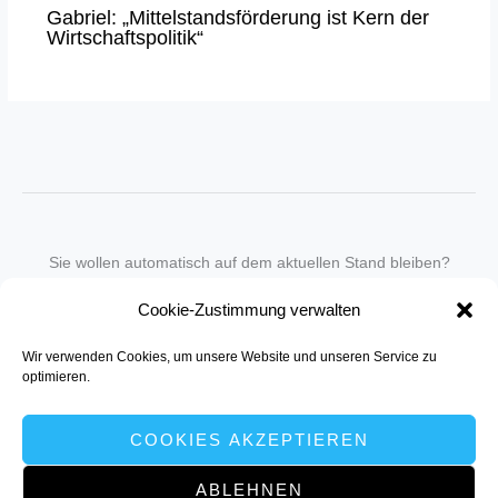
Gabriel: „Mittelstandsförderung ist Kern der
Wirtschaftspolitik“
Sie wollen automatisch auf dem aktuellen Stand bleiben?
Wir nehmen Sie gegen eine geringe monatliche Gebühr
Cookie-Zustimmung verwalten
in unseren Newsletter-Service auf.
Wir verwenden Cookies, um unsere Website und unseren Service zu
Senden Sie für ein Angebot einfach eine
Mail an die Redaktion
.
optimieren.
COOKIES AKZEPTIEREN
ABLEHNEN