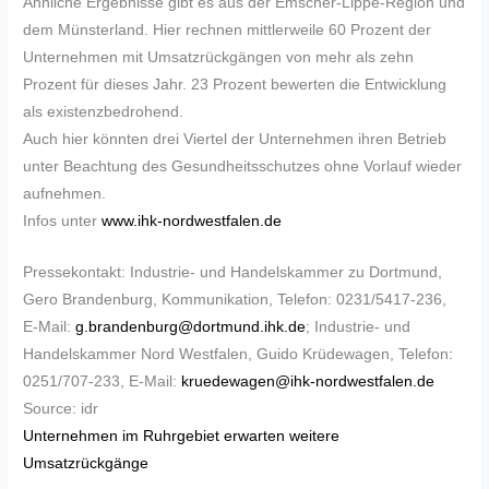
Ähnliche Ergebnisse gibt es aus der Emscher-Lippe-Region und
dem Münsterland. Hier rechnen mittlerweile 60 Prozent der
Unternehmen mit Umsatzrückgängen von mehr als zehn
Prozent für dieses Jahr. 23 Prozent bewerten die Entwicklung
als existenzbedrohend.
Auch hier könnten drei Viertel der Unternehmen ihren Betrieb
unter Beachtung des Gesundheitsschutzes ohne Vorlauf wieder
aufnehmen.
Infos unter
www.ihk-nordwestfalen.de
Pressekontakt: Industrie- und Handelskammer zu Dortmund,
Gero Brandenburg, Kommunikation, Telefon: 0231/5417-236,
E-Mail:
g.brandenburg@dortmund.ihk.de
; Industrie- und
Handelskammer Nord Westfalen, Guido Krüdewagen, Telefon:
0251/707-233, E-Mail:
kruedewagen@ihk-nordwestfalen.de
Source: idr
Unternehmen im Ruhrgebiet erwarten weitere
Umsatzrückgänge