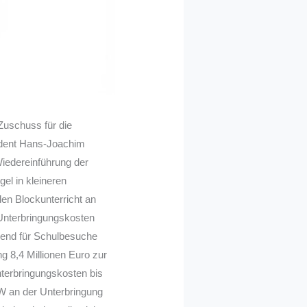
uschuss für die
sident Hans-Joachim
iedereinführung der
el in kleineren
en Blockunterricht an
 Unterbringungskosten
irkend für Schulbesuche
g 8,4 Millionen Euro zur
nterbringungskosten bis
W an der Unterbringung