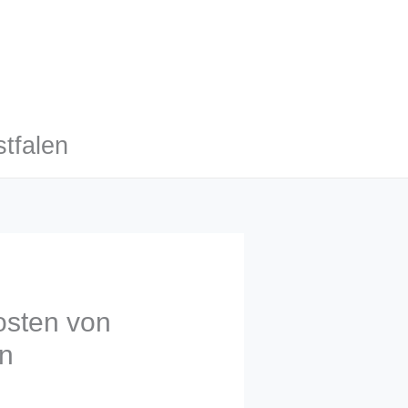
tfalen
osten von
en