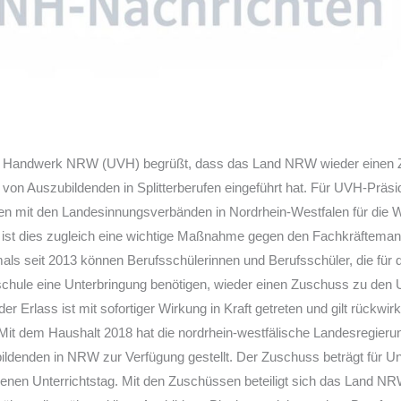
 Handwerk NRW (UVH) begrüßt, dass das Land NRW wieder einen Z
 von Auszubildenden in Splitterberufen eingeführt hat. Für UVH-Prä
n mit den Landesinnungsverbänden in Nordrhein-Westfalen für die W
, ist dies zugleich eine wichtige Maßnahme gegen den Fachkräftemang
ls seit 2013 können Berufsschülerinnen und Berufsschüler, die für d
schule eine Unterbringung benötigen, wieder einen Zuschuss zu den
er Erlass ist mit sofortiger Wirkung in Kraft getreten und gilt rückw
Mit dem Haushalt 2018 hat die nordrhein-westfälische Landesregierun
ildenden in NRW zur Verfügung gestellt. Der Zuschuss beträgt für U
enen Unterrichtstag. Mit den Zuschüssen beteiligt sich das Land NR