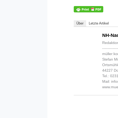
Über
Letzte Artikel
NH-Nac
Redaktio
-----------
müller:k
Stefan Mü
Ortsmühl
44227 D
Tel.: 02
Mail: in
www.muel