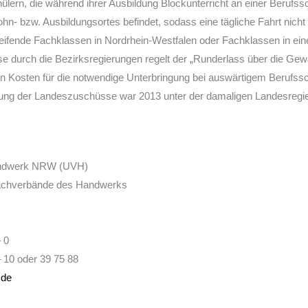
lern, die während ihrer Ausbildung Blockunterricht an einer Berufssch
ohn- bzw. Ausbildungsortes befindet, sodass eine tägliche Fahrt nich
greifende Fachklassen in Nordrhein-Westfalen oder Fachklassen in e
e durch die Bezirksregierungen regelt der „Runderlass über die Ge
 Kosten für die notwendige Unterbringung bei auswärtigem Berufss
hlung der Landeszuschüsse war 2013 unter der damaligen Landesregie
andwerk NRW (UVH)
Fachverbände des Handwerks
– 0
– 10 oder 39 75 88
.de