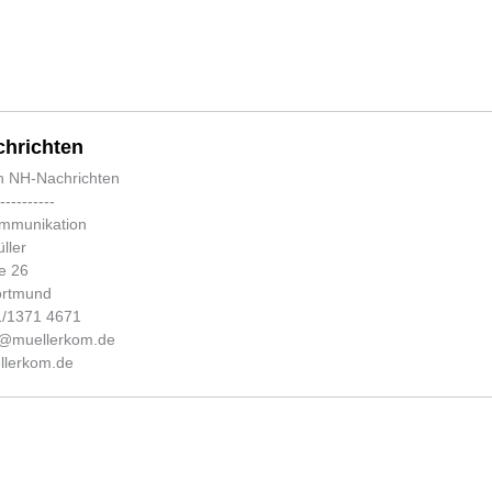
hrichten
n NH-Nachrichten
-----------
ommunikation
ller
e 26
ortmund
31/1371 4671
fo@muellerkom.de
lerkom.de