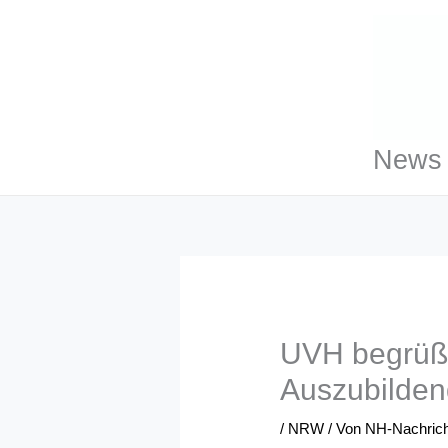
Zum
Inhalt
springen
News 
UVH begrüßt
Auszubilden
/
NRW
/ Von
NH-Nachric