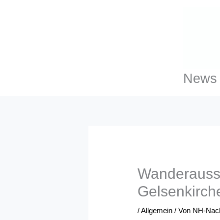
Zum
Inhalt
springen
News 
Wanderausst
Gelsenkirch
/
Allgemein
/ Von
NH-Nach