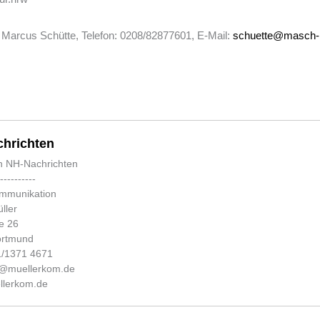
, Marcus Schütte, Telefon: 0208/82877601, E-Mail:
schuette@masch-
hrichten
n NH-Nachrichten
-----------
ommunikation
ller
e 26
ortmund
31/1371 4671
fo@muellerkom.de
lerkom.de