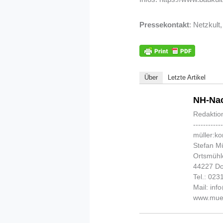
Pressekontakt
: Netzkult
Über
Letzte Artikel
NH-Nac
Redaktio
-----------
müller:k
Stefan Mü
Ortsmühl
44227 D
Tel.: 02
Mail: in
www.muel