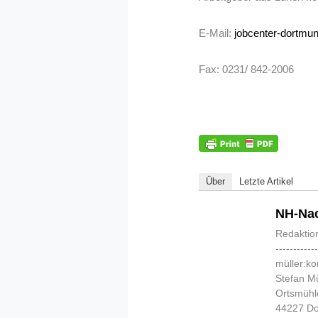
E-Mail:
jobcenter-dortmu
Fax: 0231/ 842-2006
Über
Letzte Artikel
NH-Nac
Redaktio
-----------
müller:k
Stefan Mü
Ortsmühl
44227 D