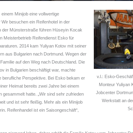
einem Minijob eine vollwertige
Wir besuchen ein Reifenhotel in der
n der Münsterstraße führen Hüseyin Kocak
n Meisterbetrieb Reifendienst Esko für
araturen. 2014 kam Yuliyan Kotov mit seiner
ern aus Bulgarien nach Dortmund. Wegen der
 Familie auf den Weg nach Deutschland. Die
tov in Bulgarien beschäftigt war, machte
v.l.: Esko-Geschä
ue berufliche Perspektive. Bei Esko bekam er
Monteur Yuliyan 
seiner Heimat bereits zwei Jahre bei einem
Jobcenter Dortmun
 gesammelt hatte. „Wir sind sehr zufrieden
Werkstatt an de
beit und ist sehr fleißig. Mehr als ein Minijob
Sc
rin. Reifenhandel ist ein Saisongeschäft“,