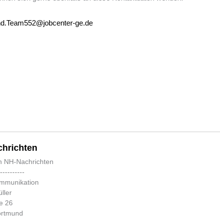
nd.Team552@jobcenter-ge.de
hrichten
n NH-Nachrichten
-----------
ommunikation
ller
e 26
ortmund