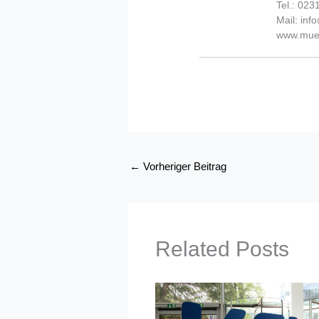
Tel.: 02
Mail: in
www.muel
←
Vorheriger Beitrag
Related Posts