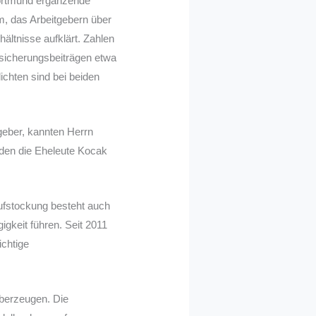
Dortmund ergänzende
m, das Arbeitgebern über
ältnisse aufklärt. Zahlen
sicherungsbeiträgen etwa
ichten sind bei beiden
geber, kannten Herrn
nden die Eheleute Kocak
aufstockung besteht auch
igkeit führen. Seit 2011
ichtige
überzeugen. Die