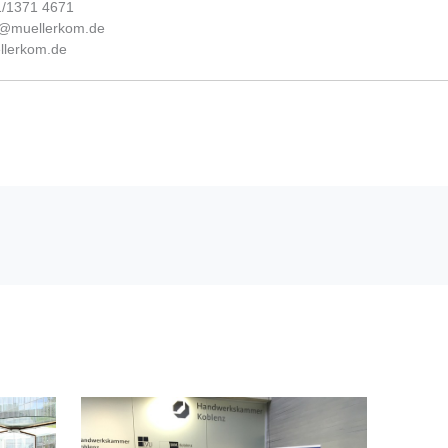
31/1371 4671
fo@muellerkom.de
lerkom.de