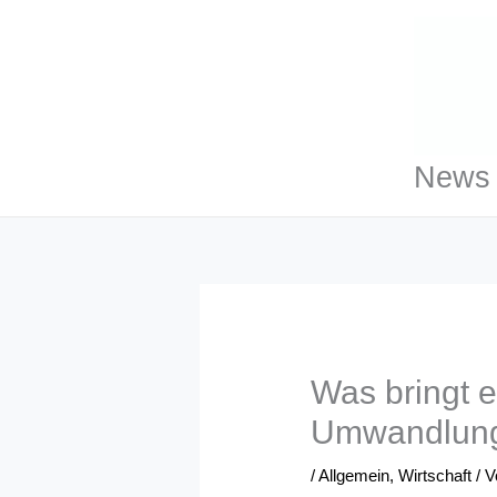
Zum
Inhalt
springen
News 
Was bringt e
Umwandlunge
/
Allgemein
,
Wirtschaft
/ 