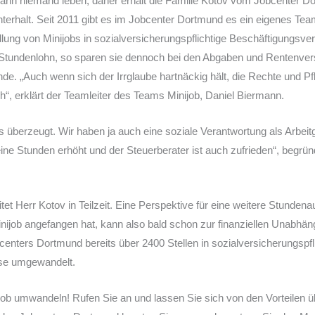
 kann niemand leben, daher erhält die Familie Kotov vom Jobcenter 
erhalt. Seit 2011 gibt es im Jobcenter Dortmund es ein eigenes Tea
lung von Minijobs in sozialversicherungspflichtige Beschäftigungsverh
 Stundenlohn, so sparen sie dennoch bei den Abgaben und Rentenver
nde. „Auch wenn sich der Irrglaube hartnäckig hält, die Rechte und Pfl
h“, erklärt der Teamleiter des Teams Minijob, Daniel Biermann.
 überzeugt. Wir haben ja auch eine soziale Verantwortung als Arbeit
eine Stunden erhöht und der Steuerberater ist auch zufrieden“, begrü
tet Herr Kotov in Teilzeit. Eine Perspektive für eine weitere Stunden
nijob angefangen hat, kann also bald schon zur finanziellen Unabhäng
enters Dortmund bereits über 2400 Stellen in sozialversicherungspfl
sse umgewandelt.
job umwandeln! Rufen Sie an und lassen Sie sich von den Vorteilen 