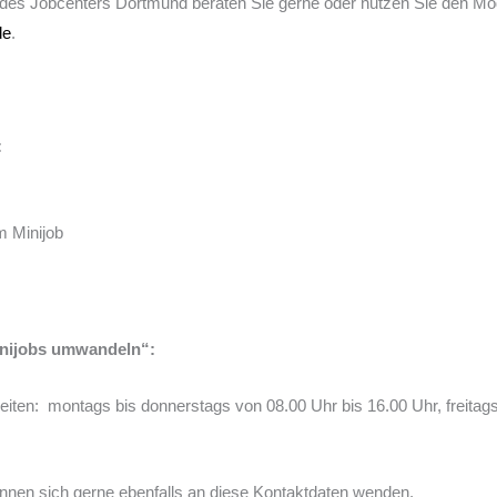
 des Jobcenters Dortmund beraten Sie gerne oder nutzen Sie den Mod
de
.
:
m Minijob
inijobs umwandeln“:
iten: montags bis donnerstags von 08.00 Uhr bis 16.00 Uhr, freitag
nnen sich gerne ebenfalls an diese Kontaktdaten wenden.