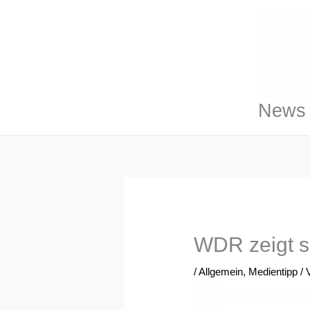
Zum
Inhalt
springen
News 
WDR zeigt s
/
Allgemein
,
Medientipp
/ 