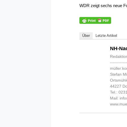
WDR zeigt sechs neue Fo
Über
Letzte Artikel
NH-Nac
Redaktio
-----------
müller:k
Stefan Mü
Ortsmühl
44227 D
Tel.: 02
Mail: in
www.muel