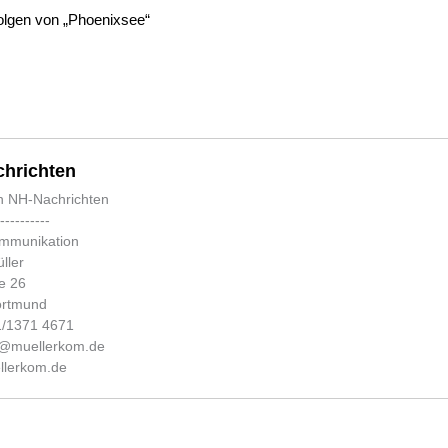
lgen von „Phoenixsee“
hrichten
n NH-Nachrichten
-----------
ommunikation
ller
e 26
ortmund
31/1371 4671
fo@muellerkom.de
lerkom.de