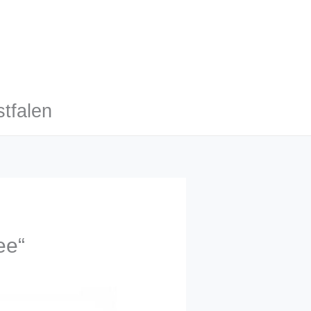
tfalen
ee“