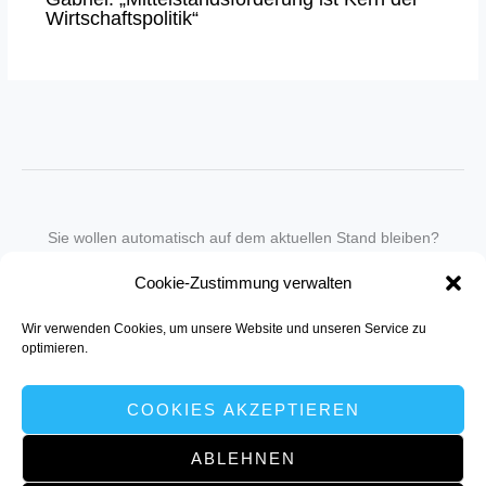
Wirtschaftspolitik“
Sie wollen automatisch auf dem aktuellen Stand bleiben?
Wir nehmen Sie gegen eine geringe monatliche Gebühr
Cookie-Zustimmung verwalten
in unseren Newsletter-Service auf.
Wir verwenden Cookies, um unsere Website und unseren Service zu
Senden Sie für ein Angebot einfach eine
Mail an die Redaktion
.
optimieren.
COOKIES AKZEPTIEREN
ABLEHNEN