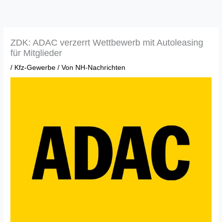
Zum
Inhalt
springen
ZDK: ADAC verzerrt Wettbewerb mit Autoleasing
für Mitglieder
/
Kfz-Gewerbe
/ Von
NH-Nachrichten