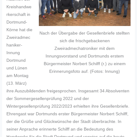
Kreishandwe
rkerschaft in
Dortmund-
Körne hat die
Nach der Übergabe der Gesellenbriefe stellten
Zweiradmec
sich die frischgebackenen
haniker-
Zweiradmechatroniker mit dem
Innung
Innungsvorstand und Dortmunds erstem
Dortmund
Bürgermeister Norbert Schilff (r.) zu einem
und Lünen
Erinnerungsfoto auf. (Fotos: Innung)
am Montag
(13. März)
ihre Auszubildenden freigesprochen. Insgesamt 34 Absolventen
der Sommergesellenprüfung 2022 und der
Wintergesellenprüfung 2022/2023 erhielten ihre Gesellenbriefe.
Ehrengast war Dortmunds erster Bürgermeister Norbert Schilff,
der die Grüße und Glückwünsche der Stadt überbrachte. In
seiner Anprache erinnerte Schilff an die Bedeutung des
Handwerks für die Stadt Dortmund und verwies auf die heute