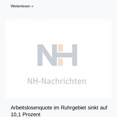
Ruhrgebietsuniversitäten
Weiterlesen »
erhalten
Förderungen
für
54
Nachwuchsprofessuren
Arbeitslosenquote im Ruhrgebiet sinkt auf
10,1 Prozent