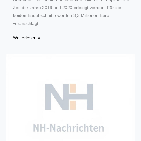
Zeit der Jahre 2019 und 2020 erledigt werden. Für die
beiden Bauabschnitte werden 3,3 Millionen Euro
veranschlagt.
Steuerungselektronik
Weiterlesen »
der
Dortmunder
Opernmaschinerie
soll
saniert
werden