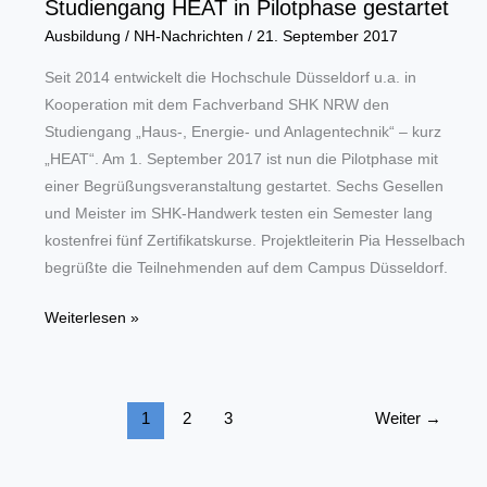
Studiengang HEAT in Pilotphase gestartet
Ausbildung
/
NH-Nachrichten
/
21. September 2017
Seit 2014 entwickelt die Hochschule Düsseldorf u.a. in
Kooperation mit dem Fachverband SHK NRW den
Studiengang „Haus-, Energie- und Anlagentechnik“ – kurz
„HEAT“. Am 1. September 2017 ist nun die Pilotphase mit
einer Begrüßungsveranstaltung gestartet. Sechs Gesellen
und Meister im SHK-Handwerk testen ein Semester lang
kostenfrei fünf Zertifikatskurse. Projektleiterin Pia Hesselbach
begrüßte die Teilnehmenden auf dem Campus Düsseldorf.
Studiengang
Weiterlesen »
HEAT
in
Pilotphase
1
2
3
Weiter
→
gestartet