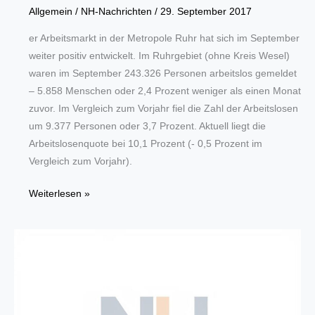
Allgemein
/
NH-Nachrichten
/
29. September 2017
er Arbeitsmarkt in der Metropole Ruhr hat sich im September
weiter positiv entwickelt. Im Ruhrgebiet (ohne Kreis Wesel)
waren im September 243.326 Personen arbeitslos gemeldet
– 5.858 Menschen oder 2,4 Prozent weniger als einen Monat
zuvor. Im Vergleich zum Vorjahr fiel die Zahl der Arbeitslosen
um 9.377 Personen oder 3,7 Prozent. Aktuell liegt die
Arbeitslosenquote bei 10,1 Prozent (- 0,5 Prozent im
Vergleich zum Vorjahr).
Arbeitslosenquote
Weiterlesen »
im
Ruhrgebiet
sinkt
auf
10,1
Prozent