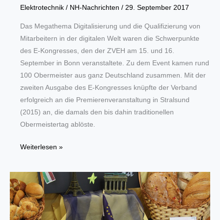
Elektrotechnik
/
NH-Nachrichten
/
29. September 2017
Das Megathema Digitalisierung und die Qualifizierung von
Mitarbeitern in der digitalen Welt waren die Schwerpunkte
des E-Kongresses, den der ZVEH am 15. und 16.
September in Bonn veranstaltete. Zu dem Event kamen rund
100 Obermeister aus ganz Deutschland zusammen. Mit der
zweiten Ausgabe des E-Kongresses knüpfte der Verband
erfolgreich an die Premierenveranstaltung in Stralsund
(2015) an, die damals den bis dahin traditionellen
Obermeistertag ablöste.
E-
Weiterlesen »
Kongress:
Bonner
Erklärung
zur
Digitalisierung