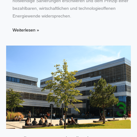
notwendige Sanierungen erschweren und dem Prinzip einer
bezahlbaren, wirtschaftlichen und technologieoffenen
Energiewende widersprechen.
Förderung
Weiterlesen »
für
neue
Brennwertheizungen
beibehalten