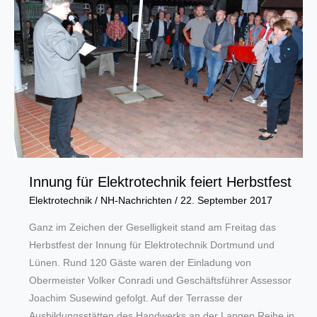
der
Online-
Befragung
liegt
vor
Innung für Elektrotechnik feiert Herbstfest
Elektrotechnik
/
NH-Nachrichten
/
22. September 2017
Ganz im Zeichen der Geselligkeit stand am Freitag das
Herbstfest der Innung für Elektrotechnik Dortmund und
Lünen. Rund 120 Gäste waren der Einladung von
Obermeister Volker Conradi und Geschäftsführer Assessor
Joachim Susewind gefolgt. Auf der Terrasse der
Ausbildungsstätten des Handwerks an der Langen Reihe in