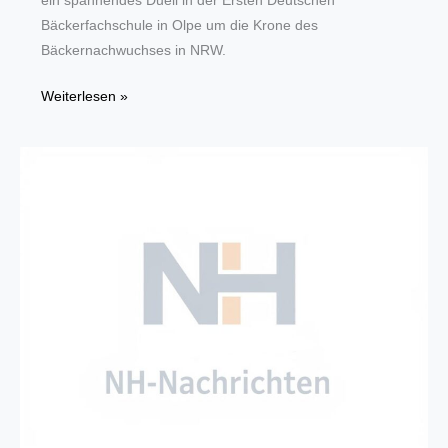
ein spannendes Duell in der Ersten Deutschen
Bäckerfachschule in Olpe um die Krone des
Bäckernachwuchses in NRW.
Nordrhein-
Weiterlesen »
Westfälische
Meisterschaft
der
Bäckerjugend
2017
–
Thema
„Europa“