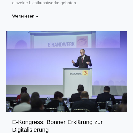
einzelne Lichtkunstwerke geboten.
Kreis
Weiterlesen »
Unna
erstrahlt
bei
der
2.
Nacht
der
Lichtkunst
E-Kongress: Bonner Erklärung zur
Digitalisierung