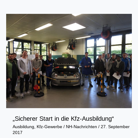
prognostizieren
Fortsetzung
des
Aufschwungs
„Sicherer Start in die Kfz-Ausbildung“
Ausbildung
,
Kfz-Gewerbe
/
NH-Nachrichten
/
27. September
2017