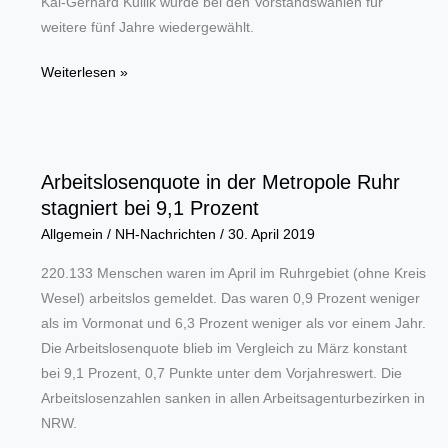
Kai-Gerhard Kullik wurde bei den Vorstandswahlen für
weitere fünf Jahre wiedergewählt.
Kai-
Weiterlesen »
Gerhard
Kullik
als
Obermeister
Arbeitslosenquote in der Metropole Ruhr
der
stagniert bei 9,1 Prozent
Gebäudereiniger-
Allgemein
/
NH-Nachrichten
/
30. April 2019
Innung
bestätigt
220.133 Menschen waren im April im Ruhrgebiet (ohne Kreis
Wesel) arbeitslos gemeldet. Das waren 0,9 Prozent weniger
als im Vormonat und 6,3 Prozent weniger als vor einem Jahr.
Die Arbeitslosenquote blieb im Vergleich zu März konstant
bei 9,1 Prozent, 0,7 Punkte unter dem Vorjahreswert. Die
Arbeitslosenzahlen sanken in allen Arbeitsagenturbezirken in
NRW.