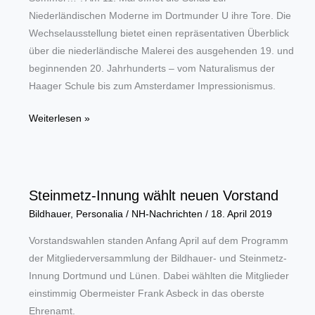
Niederländischen Moderne im Dortmunder U ihre Tore. Die
Wechselausstellung bietet einen repräsentativen Überblick
über die niederländische Malerei des ausgehenden 19. und
beginnenden 20. Jahrhunderts – vom Naturalismus der
Haager Schule bis zum Amsterdamer Impressionismus.
Museum
Weiterlesen »
Ostwall
zeigt
Werke
der
Steinmetz-Innung wählt neuen Vorstand
Niederländischen
Bildhauer
,
Personalia
/
NH-Nachrichten
/
18. April 2019
Moderne
Vorstandswahlen standen Anfang April auf dem Programm
der Mitgliederversammlung der Bildhauer- und Steinmetz-
Innung Dortmund und Lünen. Dabei wählten die Mitglieder
einstimmig Obermeister Frank Asbeck in das oberste
Ehrenamt.