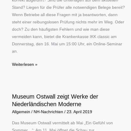
korrekt abgeführt? Sind die Unterlagen auf dem aktuellen
für
Stand? Liegen für die Prüfer alle notwendigen Belege bereit?
Klimamaßnahmen
Wenn Betriebe all diese Fragen mit ja beantworten, dann
in
steht einer reibungslosen Prüfung nichts mehr im Weg. Oder
der
doch? Zu den häufigsten Fehlern und wie man diese
Innenstadt
vermeiden kann, bietet die Krankenkasse IKK classic am
Donnerstag, den 16. Mai um 15:00 Uhr, ein Online-Seminar
an.
Entspannt
Weiterlesen »
durch
die
Betriebsprüfung
Museum Ostwall zeigt Werke der
Niederländischen Moderne
Allgemein
/
NH-Nachrichten
/
23. April 2019
Das Museum Ostwall vermittelt ab Mai „Ein Gefühl von
Sommer…“: Am 11. Mai öffnet die Schau zur