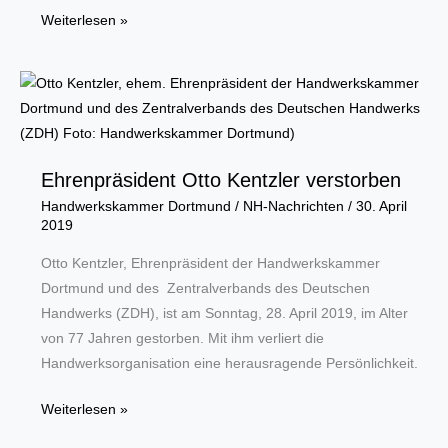
Arbeitslosenquote
Weiterlesen »
in
der
Metropole
Ruhr
stagniert
bei
Ehrenpräsident Otto Kentzler verstorben
9,1
Handwerkskammer Dortmund
/
NH-Nachrichten
/
30. April
Prozent
2019
Otto Kentzler, Ehrenpräsident der Handwerkskammer
Dortmund und des Zentralverbands des Deutschen
Handwerks (ZDH), ist am Sonntag, 28. April 2019, im Alter
von 77 Jahren gestorben. Mit ihm verliert die
Handwerksorganisation eine herausragende Persönlichkeit.
Ehrenpräsident
Weiterlesen »
Otto