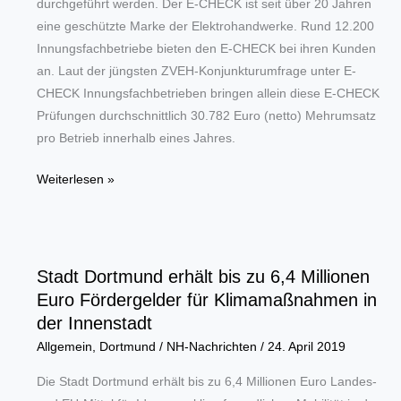
durchgeführt werden. Der E-CHECK ist seit über 20 Jahren
eine geschützte Marke der Elektrohandwerke. Rund 12.200
Innungsfachbetriebe bieten den E-CHECK bei ihren Kunden
an. Laut der jüngsten ZVEH-Konjunkturumfrage unter E-
CHECK Innungsfachbetrieben bringen allein diese E-CHECK
Prüfungen durchschnittlich 30.782 Euro (netto) Mehrumsatz
pro Betrieb innerhalb eines Jahres.
E-
Weiterlesen »
CHECK
Prüfungen
sorgen
für
Stadt Dortmund erhält bis zu 6,4 Millionen
über
Euro Fördergelder für Klimamaßnahmen in
30.000
der Innenstadt
Euro
Allgemein
,
Dortmund
/
NH-Nachrichten
/
24. April 2019
Mehrumsatz
pro
Die Stadt Dortmund erhält bis zu 6,4 Millionen Euro Landes-