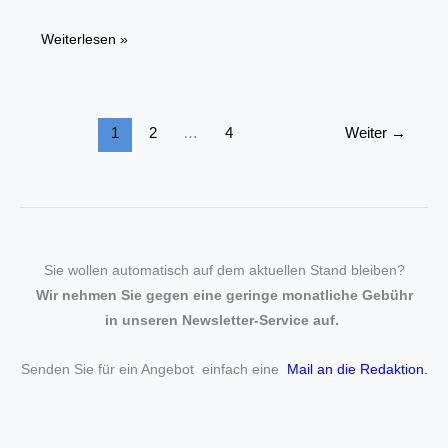
Steinmetz-
Weiterlesen »
Innung
wählt
neuen
1
2
…
4
Weiter
→
Vorstand
Sie wollen automatisch auf dem aktuellen Stand bleiben?
Wir nehmen Sie gegen eine geringe monatliche Gebühr
in unseren Newsletter-Service auf.
Senden Sie für ein Angebot einfach eine
Mail an die Redaktion
.