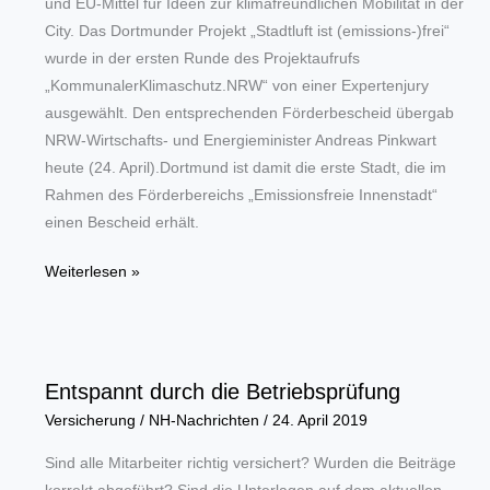
Jahr
und EU-Mittel für Ideen zur klimafreundlichen Mobilität in der
City. Das Dortmunder Projekt „Stadtluft ist (emissions-)frei“
wurde in der ersten Runde des Projektaufrufs
„KommunalerKlimaschutz.NRW“ von einer Expertenjury
ausgewählt. Den entsprechenden Förderbescheid übergab
NRW-Wirtschafts- und Energieminister Andreas Pinkwart
heute (24. April).Dortmund ist damit die erste Stadt, die im
Rahmen des Förderbereichs „Emissionsfreie Innenstadt“
einen Bescheid erhält.
Stadt
Weiterlesen »
Dortmund
erhält
bis
zu
Entspannt durch die Betriebsprüfung
6,4
Versicherung
/
NH-Nachrichten
/
24. April 2019
Millionen
Euro
Sind alle Mitarbeiter richtig versichert? Wurden die Beiträge
Fördergelder