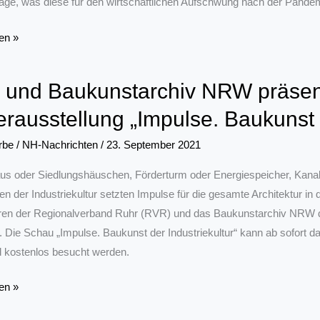
rage, was diese für den wirtschaftlichen Aufschwung nach der Pandem
k
en »
und Baukunstarchiv NRW präsen
rausstellung „Impulse. Baukunst d
rbe
/
NH-Nachrichten
/
23. September 2021
edingungen
s oder Siedlungshäuschen, Förderturm oder Energiespeicher, Kanal 
n der Industriekultur setzten Impulse für die gesamte Architektur in
ren der Regionalverband Ruhr (RVR) und das Baukunstarchiv NRW die
 Die Schau „Impulse. Baukunst der Industriekultur“ kann ab sofort d
 kostenlos besucht werden.
en »