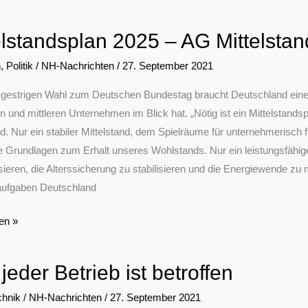
en
elstandsplan 2025 – AG Mittelsta
k
n
,
Politik
/
NH-Nachrichten
/
27. September 2021
gestrigen Wahl zum Deutschen Bundestag braucht Deutschland eine R
en und mittleren Unternehmen im Blick hat. „Nötig ist ein Mittelstand
nd. Nur ein stabiler Mittelstand, dem Spielräume für unternehmerisch f
ie Grundlagen zum Erhalt unseres Wohlstands. Nur ein leistungsfähig
isieren, die Alterssicherung zu stabilisieren und die Energiewende zu 
aufgaben Deutschland
ndsplan
en »
jeder Betrieb ist betroffen
nd
chnik
/
NH-Nachrichten
/
27. September 2021