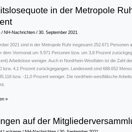
itslosequote in der Metropole Ruh
ent
n
/
NH-Nachrichten
/
30. September 2021
ber 2021 sind in der Metropole Ruhr insgesamt 252.671 Personen arb
r dem Vormonat um 9.971 Personen bzw. um 3,8 Prozent zurückgega
zent) Arbeitslose weniger. Auch in Nordrhein-Westfalen ist die Zah
0 bzw. 4,1 Prozent zurückgegangen. Landesweit sind 688.652 Mens
85.116 bzw. -11,0 Prozent weniger. Die nordrhein-westfälische Arbeits
nt.
sequote
en »
ngen auf der Mitgliederversamm
e
d Lackierer
/
NH-Nachrichten
/
30. September 2021