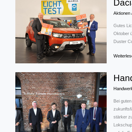
Daci
Beruf
Elektronik
Aktionen
in
Gutes Lic
für
Oktober ü
Gebäudes
Duster Co
Dacia
Weiterles
ist
Autopartn
Hand
beim
Licht-
Handwer
Test
Bei guten
2021
zukunftsf
stärker z
Lokschupp