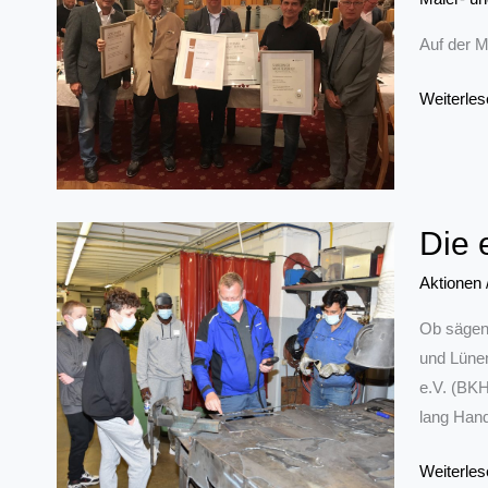
im
Auf der 
Septembe
sinkt
Ehrungen
Weiterles
auf
auf
9,3
der
Prozent
Mitglied
Die 
Aktionen
Ob sägen,
und Lünen
e.V. (BKH
lang Hand
Die
Weiterles