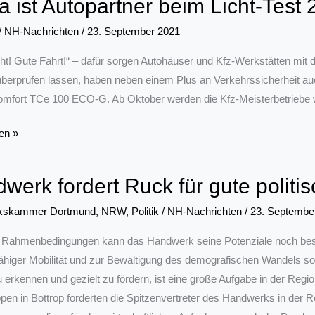
a ist Autopartner beim Licht-Test
er/-
/
NH-Nachrichten
/
23. September 2021
ht! Gute Fahrt!“ – dafür sorgen Autohäuser und Kfz-Werkstätten mit d
berprüfen lassen, haben neben einem Plus an Verkehrssicherheit au
ystemintegration
mfort TCe 100 ECO-G. Ab Oktober werden die Kfz-Meisterbetriebe wi
en »
er
werk fordert Ruck für gute poli
kskammer Dortmund
,
NRW
,
Politik
/
NH-Nachrichten
/
23. Septembe
 Rahmenbedingungen kann das Handwerk seine Potenziale noch besse
ähiger Mobilität und zur Bewältigung des demografischen Wandels sowi
u erkennen und gezielt zu fördern, ist eine große Aufgabe in der R
en in Bottrop forderten die Spitzenvertreter des Handwerks in der 