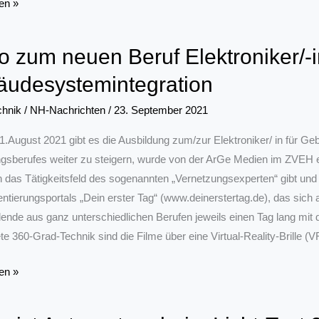
en »
tsleistung
o zum neuen Beruf Elektroniker/-i
udesystemintegration
chnik
/
NH-Nachrichten
/
23. September 2021
1.August 2021 gibt es die Ausbildung zum/zur Elektroniker/ in für 
gsberufes weiter zu steigern, wurde von der ArGe Medien im ZVEH ei
in das Tätigkeitsfeld des sogenannten „Vernetzungsexperten“ gibt und 
entierungsportals „Dein erster Tag“ (www.deinerstertag.de), das sic
ende aus ganz unterschiedlichen Berufen jeweils einen Tag lang mit
e 360-Grad-Technik sind die Filme über eine Virtual-Reality-Brille (V
en »