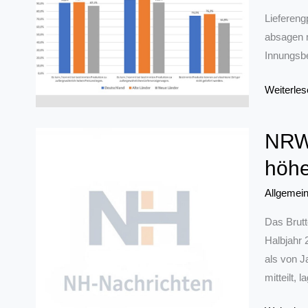
zur
Liefereng
Bundesta
absagen m
Innungsbe
Fast
Weiterles
jeder
Betrieb
NRW-
ist
höhe
betroffen
Allgemei
Das Brutt
Halbjahr 
als von J
mitteilt, 