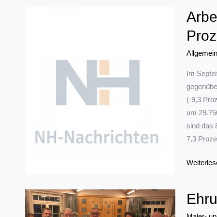
Arbe
Proz
Allgemei
Im Septem
gegenübe
(-9,3 Pro
um 29.75
sind das 
7,3 Proze
Arbeitslo
Weiterles
in
der
Ehru
Metropol
Ruhr
Maler- un