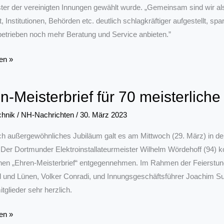
er der vereinigten Innungen gewählt wurde. „Gemeinsam sind wir als
t, Institutionen, Behörden etc. deutlich schlagkräftiger aufgestellt,
betrieben noch mehr Beratung und Service anbieten.”
en »
n-Meisterbrief für 70 meisterlich
n
chnik
/
NH-Nachrichten
/
30. März 2023
ich außergewöhnliches Jubiläum galt es am Mittwoch (29. März) in
. Der Dortmunder Elektroinstallateurmeister Wilhelm Wördehoff (94) k
nen „Ehren-Meisterbrief“ entgegennehmen. Im Rahmen der Feierstunde
und Lünen, Volker Conradi, und Innungsgeschäftsführer Joachim S
tglieder sehr herzlich.
en »