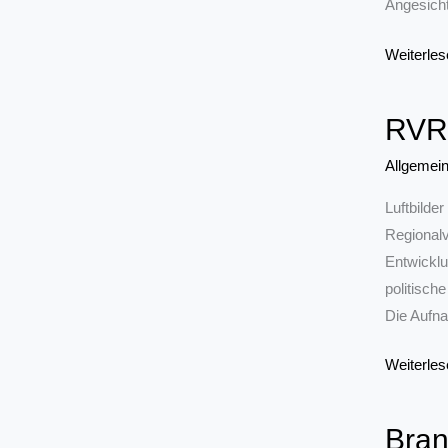
Angesicht
Baugewe
Weiterles
begrüßt
Einigung
RVR 
im
Koalition
Allgemei
Luftbilde
Regionalv
Entwicklu
politisch
Die Aufna
RVR
Weiterles
veröffentl
aktuelle
Bran
Luftbilder