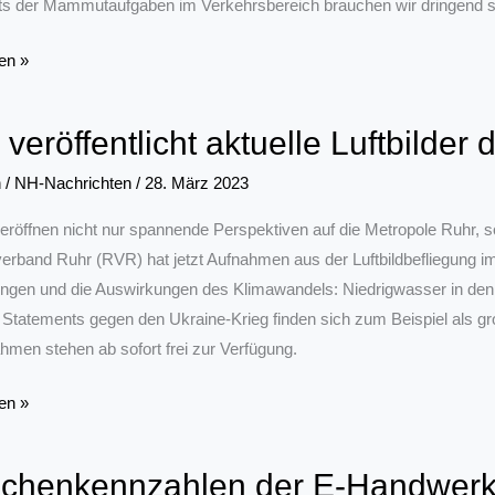
s der Mammutaufgaben im Verkehrsbereich brauchen wir dringend sc
rbe
en »
veröffentlicht aktuelle Luftbilder
sausschuss
n
/
NH-Nachrichten
/
28. März 2023
r eröffnen nicht nur spannende Perspektiven auf die Metropole Ruhr,
erband Ruhr (RVR) hat jetzt Aufnahmen aus der Luftbildbefliegung i
ngen und die Auswirkungen des Klimawandels: Niedrigwasser in den
e Statements gegen den Ukraine-Krieg finden sich zum Beispiel als g
hmen stehen ab sofort frei zur Verfügung.
en »
icht
chenkennzahlen der E-Handwerk