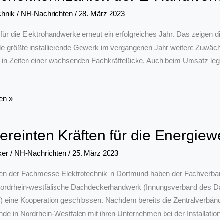
chnik
/
NH-Nachrichten
/
28. März 2023
e
für die Elektrohandwerke erneut ein erfolgreiches Jahr. Das zeigen 
ile größte installierende Gewerk im vergangenen Jahr weitere Zuwäch
 in Zeiten einer wachsenden Fachkräftelücke. Auch beim Umsatz legte 
kennzahlen
en »
vereinten Kräften für die Energie
ke
ker
/
NH-Nachrichten
/
25. März 2023
n der Fachmesse Elektrotechnik in Dortmund haben der Fachverba
nordrhein-westfälische Dachdeckerhandwerk (Innungsverband des 
) eine Kooperation geschlossen. Nachdem bereits die Zentralverbänd
nde in Nordrhein-Westfalen mit ihren Unternehmen bei der Installat