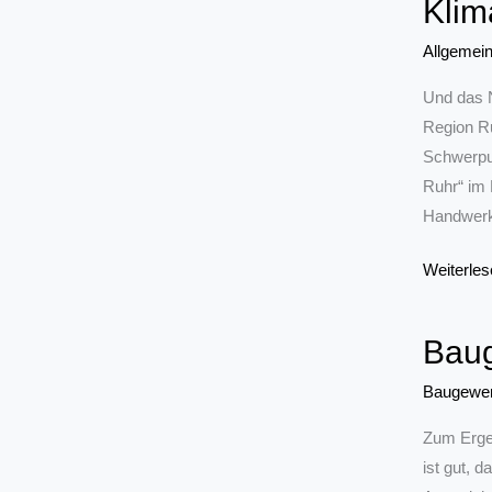
Klim
Firmenku
Allgemei
Und das N
Region Ru
Schwerpun
Ruhr“ im 
Handwerk
Klimafit
Weiterles
Ruhr
wächst
Baug
auf
47
Baugewe
Partner
Zum Ergeb
ist gut, 