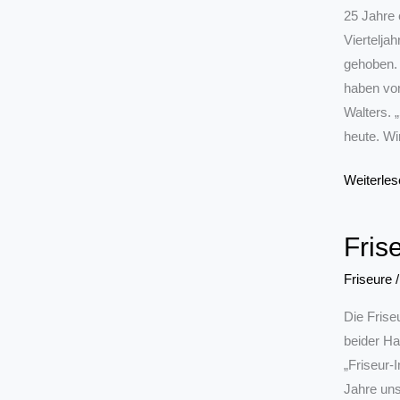
25 Jahre 
Viertelja
gehoben. 
haben vor
Walters. 
heute. Wir
Fahrzeugl
Weiterles
aus
Haspe
Fris
begeht
silbernes
Friseure
Betriebsj
Die Frise
beider Ha
„Friseur-
Jahre uns