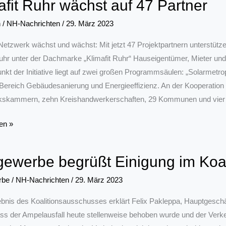
afit Ruhr wächst auf 47 Partner
nden
n
/
NH-Nachrichten
/
29. März 2023
etzwerk wächst und wächst: Mit jetzt 47 Projektpartnern unterstü
hr unter der Dachmarke „Klimafit Ruhr“ Hauseigentümer, Mieter un
kt der Initiative liegt auf zwei großen Programmsäulen: „Solarmetr
Bereich Gebäudesanierung und Energieeffizienz. An der Kooperation 
skammern, zehn Kreishandwerkerschaften, 29 Kommunen und vier 
en »
ewerbe begrüßt Einigung im Koa
rbe
/
NH-Nachrichten
/
29. März 2023
nis des Koalitionsausschusses erklärt Felix Pakleppa, Hauptgesch
dass der Ampelausfall heute stellenweise behoben wurde und der Verk