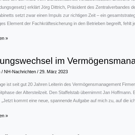
ldungsgesetz) erklärt Jörg Dittrich, Präsident des Zentralverbande
inetts setzt zwar einen Impuls zur richtigen Zeit – ein gesamtstrateg
es Element der Fachkräftesicherung in den Betrieben begreift, fehlt j
dungsgesetz
en »
rungswechsel im Vermögensman
n
/
NH-Nachrichten
/
29. März 2023
nge ist seit gut 20 Jahren Leiterin des Vermögensmanagement Firmen
eitphase der Altersteilzeit. Den Staffelstab übernimmt Jan Hoffmann. E
. „Jetzt kommt eine neue, spannende Aufgabe auf mich zu, auf die ich 
wechsel
en »
nsmanagement