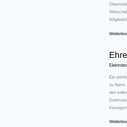
Obermeist
Wirtschaf
Mitglieds
Friseur-
Weiterles
Innungen
der
Ehre
Region
vereinige
Elektrote
sich
Ein wirkl
zum
zu feiern
1.
den selte
Juli
Dortmund 
Innungsmi
Ehren-
Weiterles