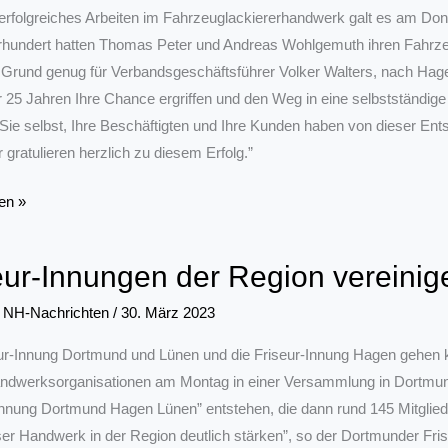
erfolgreiches Arbeiten im Fahrzeuglackiererhandwerk galt es am Don
hrhundert hatten Thomas Peter und Andreas Wohlgemuth ihren Fahrze
Grund genug für Verbandsgeschäftsführer Volker Walters, nach Hage
 25 Jahren Ihre Chance ergriffen und den Weg in eine selbstständige
„Sie selbst, Ihre Beschäftigten und Ihre Kunden haben von dieser Entsc
 gratulieren herzlich zu diesem Erfolg.”
ackierer
en »
eur-Innungen der Region vereinige
/
NH-Nachrichten
/
30. März 2023
ubiläum
ur-Innung Dortmund und Lünen und die Friseur-Innung Hagen gehen 
ndwerksorganisationen am Montag in einer Versammlung in Dortmund
Innung Dortmund Hagen Lünen” entstehen, die dann rund 145 Mitglied
er Handwerk in der Region deutlich stärken”, so der Dortmunder Fr