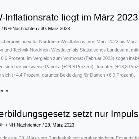
ef
Inflationsrate liegt im März 2023
che
n
/
NH-Nachrichten
/
30. März 2023
ucherpreisindex für Nordrhein-Westfalen ist von März 2022 bis März
on und Technik Nordrhein-Westfalen als Statistisches Landesamt mitt
k
0,6 Prozent. Im Vergleich zum Vormonat (Februar 2023) zogen insbe
en sich beispielsweise Paprika (+29,9 Prozent), Tomaten (+18,3 Pro
e sich (+4,4 Prozent; darunter Bekleidung für Damen +6,0 Prozent).
en »
rate
erbildungsgesetz setzt nur Impuls
DH
/
NH-Nachrichten
/
29. März 2023
h des am 29. März vom Bundeskabinett verabschiedeten Entwurfs für