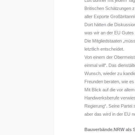
Luft dünner mit jedem Tag
Britischen Schätzungen z
aller Exporte Großbritann
Dort hätten die Diskussio
was wir an der EU Gutes h
Die Mitgliedstaaten „müs
letztlich entscheidet.
Von einem der Obermeister
einmal will“. Das dienst
Wunsch, wieder zu kandidi
Freunden beraten, wie es 
Mit Blick auf die vor alle
Handwerksberufe verwies 
Regierung“. Seine Partei 
aber das wird in der EU 
Bauverbände.NRW als 