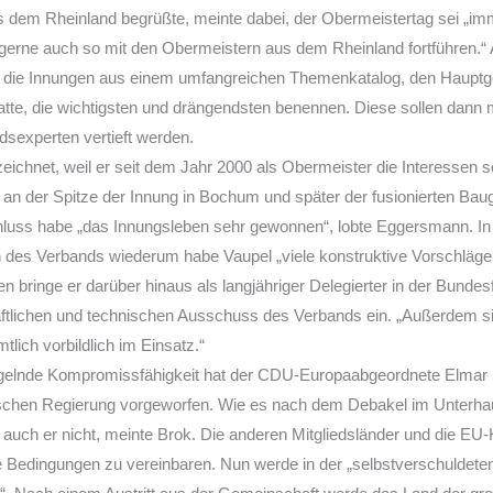
s dem Rheinland begrüßte, meinte dabei, der Obermeistertag sei „
gerne auch so mit den Obermeistern aus dem Rheinland fortführen.“ 
 die Innungen aus einem umfangreichen Themenkatalog, den Haupt
 hatte, die wichtigsten und drängendsten benennen. Diese sollen dann 
dsexperten vertieft werden.
ichnet, weil er seit dem Jahr 2000 als Obermeister die Interessen s
er an der Spitze der Innung in Bochum und später der fusionierten Ba
ss habe „das Innungsleben sehr gewonnen“, lobte Eggersmann. In
 des Verbands wiederum habe Vaupel „viele konstruktive Vorschläg
n bringe er darüber hinaus als langjähriger Delegierter in der Bund
aftlichen und technischen Ausschuss des Verbands ein. „Außerdem si
lich vorbildlich im Einsatz.“
ngelnde Kompromissfähigkeit hat der CDU-Europaabgeordnete Elmar 
tischen Regierung vorgeworfen. Wie es nach dem Debakel im Unterh
e auch er nicht, meinte Brok. Die anderen Mitgliedsländer und die EU
e Bedingungen zu vereinbaren. Nun werde in der „selbstverschuldeten