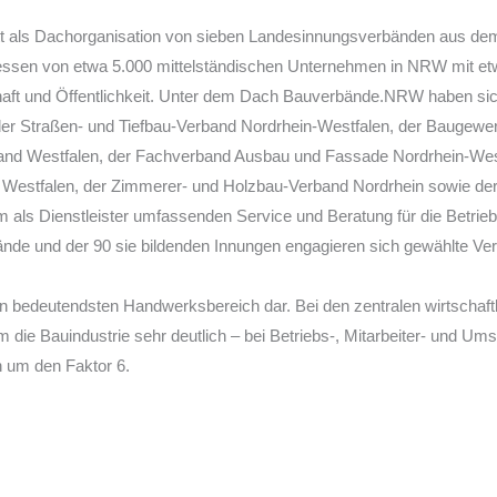
t als Dachorganisation von sieben Landesinnungsverbänden aus de
ssen von etwa 5.000 mittelständischen Unternehmen in NRW mit etw
chaft und Öffentlichkeit. Unter dem Dach Bauverbände.NRW haben si
 Straßen- und Tiefbau-Verband Nordrhein-Westfalen, der Baugewe
nd Westfalen, der Fachverband Ausbau und Fassade Nordrhein-Wes
u Westfalen, der Zimmerer- und Holzbau-Verband Nordrhein sowie d
 als Dienstleister umfassenden Service und Beratung für die Betrieb
nde und der 90 sie bildenden Innungen engagieren sich gewählte Vert
n bedeutendsten Handwerksbereich dar. Bei den zentralen wirtschaftl
m die Bauindustrie sehr deutlich – bei Betriebs-, Mitarbeiter- und U
n um den Faktor 6.