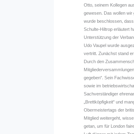
Otto, seinem Kollegen au
gewesen. Das wollen wir 
wurde beschlossen, dass
Schulte-Hiltrop erläutert
Unterstützung der Verban
Udo Vaupel wurde ausgeze
vertritt. Zunächst stand 
Durch den Zusammenschlu
Mitgliederversammlungen
gegeben“. Sein Fachwisse
sowie im betriebswirtsch
Sachverständiger ehrenamt
„Brettköpfigkeit“ und ma
Obermeistertags der bri
Mitglied weitergeht, wiss
getan, um für London fair