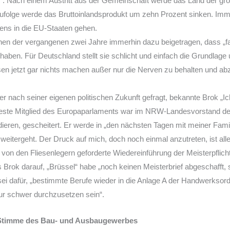
“. Nach einem Austritt aus der Gemeinschaft werde das Land der groß
ufolge werde das Bruttoinlandsprodukt um zehn Prozent sinken. Im
iens in die EU-Staaten gehen.
nen der vergangenen zwei Jahre immerhin dazu beigetragen, dass „fa
aben. Für Deutschland stellt sie schlicht und einfach die Grundlage
sen jetzt gar nichts machen außer nur die Nerven zu behalten und a
 nach seiner eigenen politischen Zukunft gefragt, bekannte Brok „Ic
älteste Mitglied des Europaparlaments war im NRW-Landesvorstand 
eren, gescheitert. Er werde in „den nächsten Tagen mit meiner Famili
weitergeht. Der Druck auf mich, doch noch einmal anzutreten, ist alle
m von den Fliesenlegern geforderte Wiedereinführung der Meisterpflicht 
Brok darauf, „Brüssel“ habe „noch keinen Meisterbrief abgeschafft, 
sei dafür, „bestimmte Berufe wieder in die Anlage A der Handwerksor
nur schwer durchzusetzen sein“.
Stimme des Bau- und Ausbaugewerbes