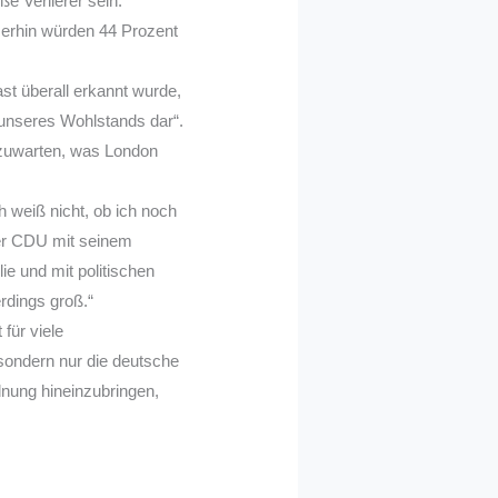
e Verlierer sein.
merhin würden 44 Prozent
st überall erkannt wurde,
 unseres Wohlstands dar“.
bzuwarten, was London
h weiß nicht, ob ich noch
der CDU mit seinem
e und mit politischen
rdings groß.“
für viele
sondern nur die deutsche
dnung hineinzubringen,