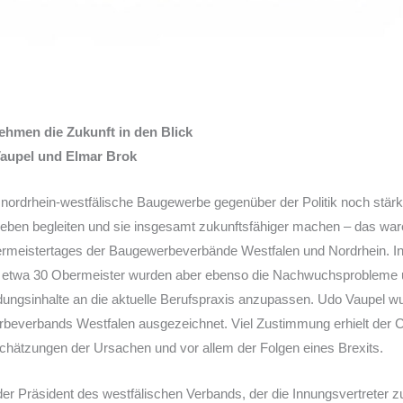
hmen die Zukunft in den Blick
aupel und Elmar Brok
nordrhein-westfälische Baugewerbe gegenüber der Politik noch stärke
trieben begleiten und sie insgesamt zukunftsfähiger machen – das w
meistertages der Baugewerbeverbände Westfalen und Nordrhein. I
r etwa 30 Obermeister wurden aber ebenso die Nachwuchsprobleme u
dungsinhalte an die aktuelle Berufspraxis anzupassen. Udo Vaupel w
beverbands Westfalen ausgezeichnet. Viel Zustimmung erhielt der
schätzungen der Ursachen und vor allem der Folgen eines Brexits.
er Präsident des westfälischen Verbands, der die Innungsvertreter