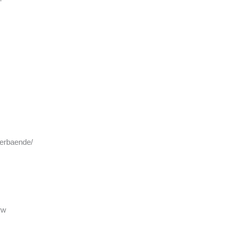
erbaende/
rw