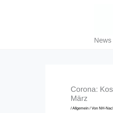
Zum
Inhalt
springen
News 
Corona: Kos
März
/
Allgemein
/ Von
NH-Nach