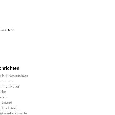
lassic.de
hrichten
n NH-Nachrichten
-----------
ommunikation
ller
e 26
ortmund
31/1371 4671
fo@muellerkom.de