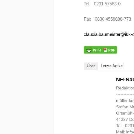
Tel. 0231 57583-0
Fax 0800 4558888-773
claudia.baumeister@ikk-c
Über
Letzte Artikel
NH-Nac
Redaktio
-----------
müller:k
Stefan Mü
Ortsmühl
44227 D
Tel.: 02
Mail: in