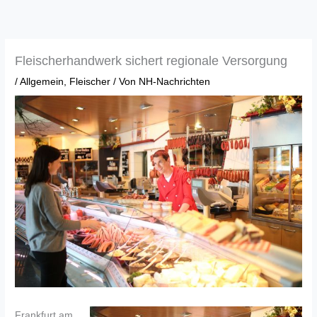
Zum
Inhalt
springen
Fleischerhandwerk sichert regionale Versorgung
/
Allgemein
,
Fleischer
/ Von
NH-Nachrichten
Frankfurt am