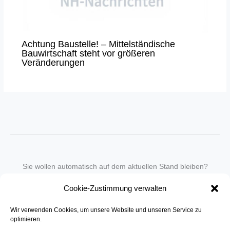
Achtung Baustelle! – Mittelständische
Bauwirtschaft steht vor größeren
Veränderungen
Sie wollen automatisch auf dem aktuellen Stand bleiben?
Wir nehmen Sie gegen eine geringe monatliche Gebühr
Cookie-Zustimmung verwalten
in unseren Newsletter-Service auf.
Wir verwenden Cookies, um unsere Website und unseren Service zu
Senden Sie für ein Angebot einfach eine
Mail an die Redaktion
.
optimieren.