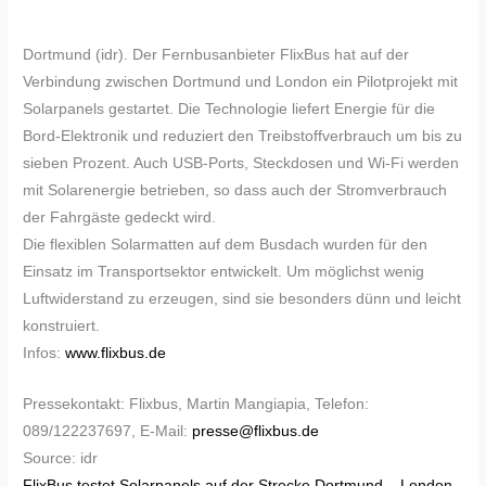
Dortmund (idr). Der Fernbusanbieter FlixBus hat auf der
Verbindung zwischen Dortmund und London ein Pilotprojekt mit
Solarpanels gestartet. Die Technologie liefert Energie für die
Bord-Elektronik und reduziert den Treibstoffverbrauch um bis zu
sieben Prozent. Auch USB-Ports, Steckdosen und Wi-Fi werden
mit Solarenergie betrieben, so dass auch der Stromverbrauch
der Fahrgäste gedeckt wird.
Die flexiblen Solarmatten auf dem Busdach wurden für den
Einsatz im Transportsektor entwickelt. Um möglichst wenig
Luftwiderstand zu erzeugen, sind sie besonders dünn und leicht
konstruiert.
Infos:
www.flixbus.de
Pressekontakt: Flixbus, Martin Mangiapia, Telefon:
089/122237697, E-Mail:
presse@flixbus.de
Source: idr
FlixBus testet Solarpanels auf der Strecke Dortmund – London