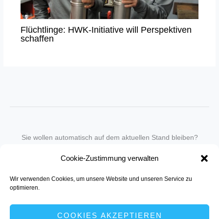
Flüchtlinge: HWK-Initiative will Perspektiven
schaffen
Sie wollen automatisch auf dem aktuellen Stand bleiben?
Wir nehmen Sie gegen eine geringe monatliche Gebühr
Cookie-Zustimmung verwalten
in unseren Newsletter-Service auf.
Wir verwenden Cookies, um unsere Website und unseren Service zu
Senden Sie für ein Angebot einfach eine
Mail an die Redaktion
.
optimieren.
COOKIES AKZEPTIEREN